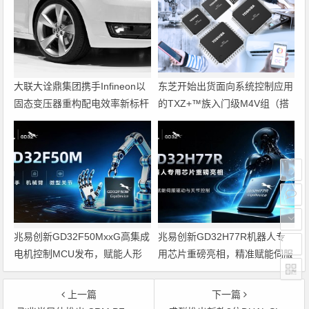
大联大诠鼎集团携手Infineon以
东芝开始出货面向系统控制应用
固态变压器重构配电效率新标杆
的TXZ+™族入门级M4V组（搭
载Arm Cortex‑M4内核的标准微
控制器）工程样品
兆易创新GD32F50MxxG高集成
兆易创新GD32H77R机器人专
电机控制MCU发布，赋能人形
用芯片重磅亮相，精准赋能伺服
机器人关节驱动革新
驱动与关节控制
上一篇
下一篇