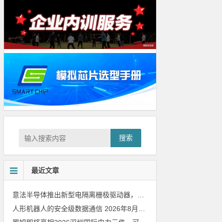
搜索
最近文章
意法半导体推出新型电隔离栅极驱动器，借助先进隔离技术简化电源设计
人形机器人的安全级数据通信
2026年8月8日