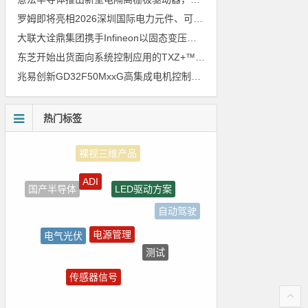
罗姆即将亮相2026深圳国际电力元件、可再生能源管理展览会暨研讨会
大联大诠鼎集团携手Infineon以固态变压器重构配电效率新标杆
东芝开始出货面向系统控制应用的TXZ+™族入门级M4V组（搭载Arm Cortex‑M4内核的标准微控制器）工程样品
兆易创新GD32F50MxxG高集成电机控制MCU发布，赋能人形机器人关节驱动革新
热门标签
ADI
LED驱动方案
国产半导体
自动驾驶
电源管理
电气光伏
测试
5G
传感器信号
电路图
Atmel