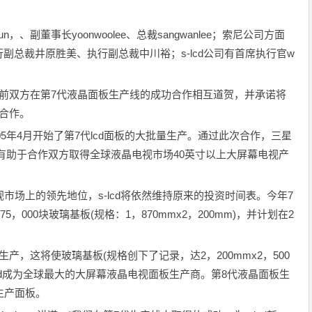
n，、副董事长yoonwoolee、总裁sangwanlee；索尼公司方面
副总裁井原胜美、执行副总裁中川裕；s-lcd公司有首席执行官w
前双方在第7代液晶面板生产线的成功合作相互道贺，并承诺将
合作。
005年4月开始了第7代lcd面板的大批量生产。通过此次合作，三星
这有助于合作双方取得全球液晶电视市场40英寸以上大屏幕电视产
市场上的领先地位，s-lcd将依然维持原来的投资时间表。今年7
5，000块玻璃基板(规格：1，870mmx2，200mm)，并计划在2
产，这将使玻璃基板(规格创下了记录，达2，200mmx2，500
-lcd成为全球最大的大屏幕液晶电视面板生产商。第8代液晶面板生
生产面板。