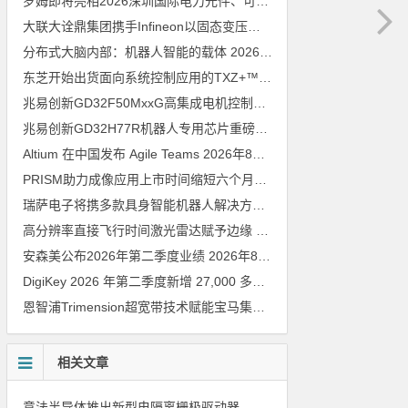
罗姆即将亮相2026深圳国际电力元件、可再生能源管理展览会暨研讨会
大联大诠鼎集团携手Infineon以固态变压器重构配电效率新标杆
202
分布式大脑内部：机器人智能的载体
2026年8月6日
东芝开始出货面向系统控制应用的TXZ+™族入门级M4V组（搭载Arm Cortex‑M4内核的标准微控制器）工程样品
兆易创新GD32F50MxxG高集成电机控制MCU发布，赋能人形机器人关节驱动革新
兆易创新GD32H77R机器人专用芯片重磅亮相，精准赋能伺服驱动与关节控制
Altium 在中国发布 Agile Teams
2026年8月6日
PRISM助力成像应用上市时间缩短六个月，实战指南一文解读
202
瑞萨电子将携多款具身智能机器人解决方案，首次亮相2026中国具身智能机器人产业大会
高分辨率直接飞行时间激光雷达赋予边缘 AI 空间感知能力
2026年8
安森美公布2026年第二季度业绩
2026年8月6日
DigiKey 2026 年第二季度新增 27,000 多种现货零件和 104 家供应商
恩智浦Trimension超宽带技术赋能宝马集团Digital Key Plus及生命体存在检测功能
相关文章
意法半导体推出新型电隔离栅极驱动器，借助先进隔离技术简化电源设计