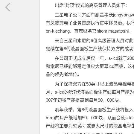
出席“封顶”仪式的高级管理人员如下：
三星电子公司方面有副董事长jongyongyu
有总裁兼电子业务首席执行官中钵良治、执行
on-kiechang、首席财务官hitomimasatoshi。
来自三星和索尼的6位高级管理人员对此
继续在第8代液晶面板生产线保持双方的成功
在公司正式成立后仅一年，s-lcd就于2
和索尼已经能够稳定供应大屏幕lcd面板，
品的领先者地位。
为了保持双方在50英寸以上液晶电视电视
月，s-lcd的第7代液晶面板生产线每月产能为7
007年初将产能提高到每月90，000块。
明年秋季，第8代液晶面板生产线将投入生
mm)的月产能增加50，000块，从而会使s
产线将主要为52英寸或更大尺寸的液晶电视