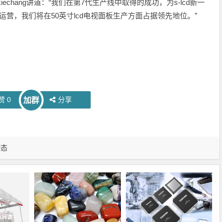
kiechang讲道：“我们在第7代生产线中取得的成功，为s-lcd新一
营，我们将在50英寸lcd电视面板生产方面占据领先地位。”
赞
0
分享
加群
动态