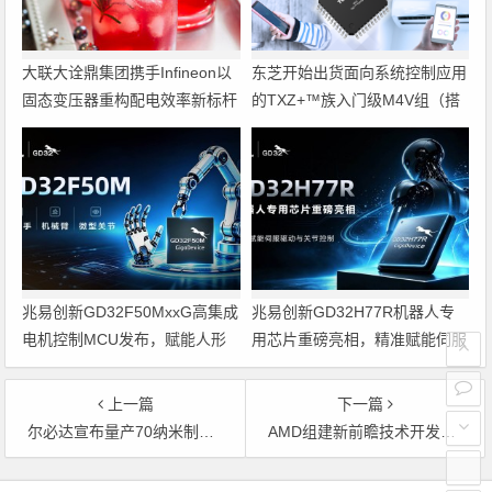
大联大诠鼎集团携手Infineon以
东芝开始出货面向系统控制应用
固态变压器重构配电效率新标杆
的TXZ+™族入门级M4V组（搭
载Arm Cortex‑M4内核的标准微
控制器）工程样品
兆易创新GD32F50MxxG高集成
兆易创新GD32H77R机器人专
电机控制MCU发布，赋能人形
用芯片重磅亮相，精准赋能伺服
机器人关节驱动革新
驱动与关节控制
上一篇
下一篇
尔必达宣布量产70纳米制程DRAM芯片
AMD组建新前瞻技术开发团队
文章导航