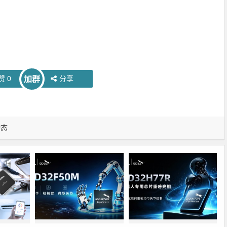
赞
0
分享
加群
动态