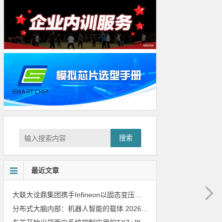
搜索
最近文章
大联大诠鼎集团携手Infineon以固态变压器重构配电效率新标杆
202
分布式大脑内部：机器人智能的载体
2026年8月6日