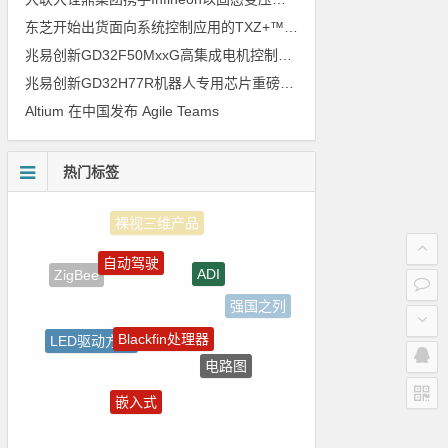
东芝开始出货面向系统控制应用的TXZ+™族入门级M4V组（搭载Arm Cortex‑M4内核的标准微控制器）工程样品
兆易创新GD32F50MxxG高集成电机控制MCU发布，赋能人形机器人关节驱动革新
兆易创新GD32H77R机器人专用芯片重磅亮相，精准赋能伺服驱动与关节控制
Altium 在中国发布 Agile Teams
热门标签
自动驾驶
ADI
ZigBee
强国之列
Blackfin处理器
LED驱动方案
电路图
Atmel
嵌入式
电气光伏
电源管理