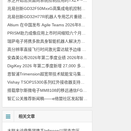
东芝开始出货面向系统控制应用的TXZ+™族入门级M4V组（搭载Arm Cortex‑M4内核的标准微控制器）工程样品
兆易创新GD32F50MxxG高集成电机控制MCU发布，赋能人形机器人关节驱动革新
兆易创新GD32H77R机器人专用芯片重磅亮相，精准赋能伺服驱动与关节控制
Altium 在中国发布 Agile Teams
2026年8月6日
PRISM助力成像应用上市时间缩短六个月，实战指南一文解读
202
瑞萨电子将携多款具身智能机器人解决方案，首次亮相2026中国具身智能机器人产业大会
高分辨率直接飞行时间激光雷达赋予边缘 AI 空间感知能力
2026年8
安森美公布2026年第二季度业绩
2026年8月6日
DigiKey 2026 年第二季度新增 27,000 多种现货零件和 104 家供应商
恩智浦Trimension超宽带技术赋能宝马集团Digital Key Plus及生命体存在检测功能
Vishay TSOP15300系列红外接收器支持所有主流遥控代码
2026年
搭载摩尔斯微电子MM8108的移远通信FGH200M Wi-Fi HaLow模组 现已通过四项国际认证 可投入量产
智汇公关推荐新闻稿——e络盟社区发起智能家居与医疗设计挑战赛
相关文章
大联大诠鼎集团携手Infineon以固态变压器重构配电效率新标杆