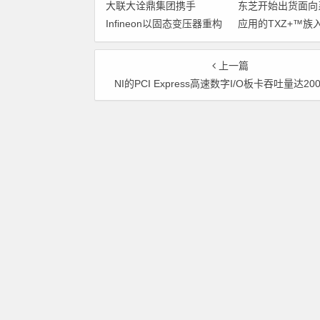
大联大诠鼎集团携手
东芝开始出货面向
Infineon以固态变压器重构
应用的TXZ+™族
配电效率新标杆
M4V组（搭载Arm
Cortex‑M4内核
上一篇
制器）工程样品
NI的PCI Express高速数字I/O板卡吞吐量达200 