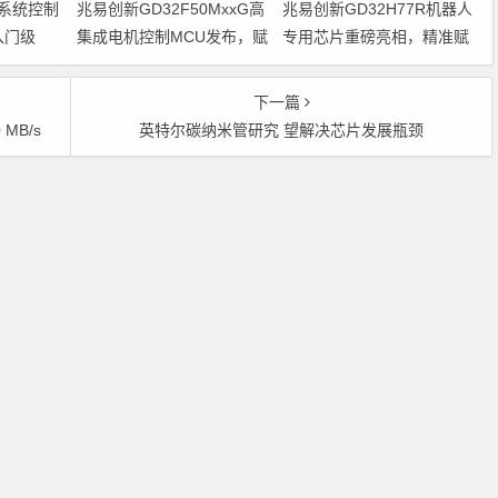
系统控制
兆易创新GD32F50MxxG高
兆易创新GD32H77R机器人
入门级
集成电机控制MCU发布，赋
专用芯片重磅亮相，精准赋
能人形机器人关节驱动革新
能伺服驱动与关节控制
的标准微控
下一篇
MB/s
英特尔碳纳米管研究 望解决芯片发展瓶颈