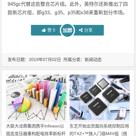
945gc代替这些整合芯片组。此外，英特尔还新推出了四
款新芯片组，即g33、g35、p35和x38来重新划分市场。
赞
0
分享
加群
发布日期：2019年07月02日 所属分类：
新闻动态
大联大诠鼎集团携手Infineon以
东芝开始出货面向系统控制应用
固态变压器重构配电效率新标杆
的TXZ+™族入门级M4V组（搭