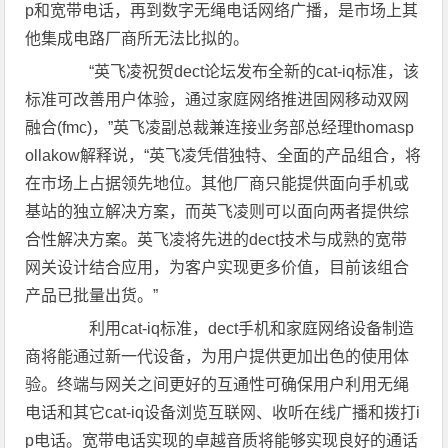
p和宽带电话，再到数字无绳电话网络广播，是市场上其
他集成电路厂商所无法比拟的。
“英飞凌祝贺dect论坛发布全新的cat-iq标准，该
标准可改善用户体验，通过家庭网络推进固网移动双网
融合(fmc)，”英飞凌副总裁兼连接业务部总经理thomasp
ollakow解释说，“英飞凌凭借独特、全面的产品组合，将
在市场上占据领先地位。其他厂商只能提供面向手机或
基站的独立解决方案，而英飞凌则可以面向两者提供综
合性解决方案。英飞凌将先进的dect技术与成熟的宽带
网关设计结合应用，为客户实现更多价值，目前该组合
产品已批量出货。”
利用cat-iq标准，dect手机和家庭网络设备制造
商将能通过新一代设备，为用户提供更加出色的使用体
验。终端与网关之间更好的互通性可确保用户利用无绳
电话和其它cat-iq设备浏览互联网、收听在线广播和拨打i
p电话。宽带电话实现的卓越音质将能够实现良好的通话