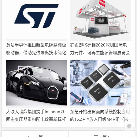
意法半导体推出新型电隔离栅极
罗姆即将亮相2026深圳国际电
驱动器，借助先进隔离技术简化
力元件、可再生能源管理展览会
电源设计
暨研讨会
大联大诠鼎集团携手Infineon以
东芝开始出货面向系统控制应用
固态变压器重构配电效率新标杆
的TXZ+™族入门级M4V组（搭
载Arm Cortex‑M4内核的标准微
控制器）工程样品