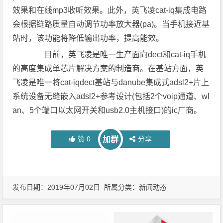
效果和在线mp3收听效果。此外，英飞凌cat-iq集成电路
会根据链路质量自动调节功率放大器(pa)。当手机接近基
站时，该功能将降低输出功率，提高能效。
目前，英飞凌是唯一生产面向dect和cat-iq手机
的高度集成单芯片解决方案的制造商。在基站方面，英
飞凌是唯一将cat-iqdect基站与danube集成式adsl2+片上
系统设备无缝嵌入adsl2+参考设计(包括2个voip通道、wl
an、5个端口以太网开关和usb2.0主机接口)的ic厂商。
赞
0
分享
加群
发布日期：2019年07月02日 所属分类：
新闻动态