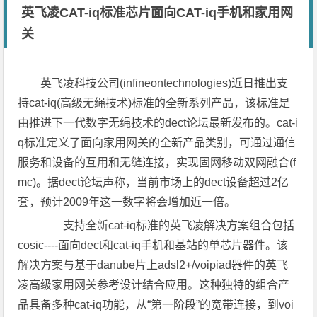
英飞凌CAT-iq标准芯片面向CAT-iq手机和家用网
关
英飞凌科技公司(infineontechnologies)近日推出支
持cat-iq(高级无绳技术)标准的全新系列产品，该标准是
由推进下一代数字无绳技术的dect论坛最新发布的。cat-i
q标准定义了面向家用网关的全新产品类别，可通过通信
服务和设备的互用和无缝连接，实现固网移动双网融合(f
mc)。据dect论坛声称，当前市场上的dect设备超过2亿
套，预计2009年这一数字将会增加近一倍。
支持全新cat-iq标准的英飞凌解决方案组合包括
cosic----面向dect和cat-iq手机和基站的单芯片器件。该
解决方案与基于danube片上adsl2+/voipiad器件的英飞
凌高级家用网关参考设计结合应用。这种独特的组合产
品具备多种cat-iq功能，从“第一阶段”的宽带连接，到voi