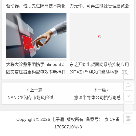
驱动器，借助先进隔离技术简化
力元件、可再生能源管理展览会
电源设计
暨研讨会
大联大诠鼎集团携手Infineon以
东芝开始出货面向系统控制应用
固态变压器重构配电效率新标杆
的TXZ+™族入门级M4V组（搭
载Arm Cortex‑M4内核的标准微
控制器）工程样品
上一篇
下一篇
NAND型闪存市场风险过大，奇美达将暂时退出
意法半导体公司执行副总裁从公司离职
文章导航
Copyright © 2026 电子通 版权所有. 备案号：
京ICP备
17050710号-3