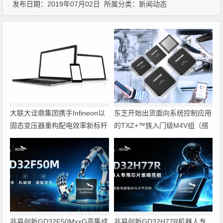
发布日期：2019年07月02日 所属分类：
新闻动态
大联大诠鼎集团携手Infineon以
东芝开始出货面向系统控制应用
固态变压器重构配电效率新标杆
的TXZ+™族入门级M4V组（搭
载Arm Cortex‑M4内核的标准微
控制器）工程样品
兆易创新GD32F50MxxG高集成
兆易创新GD32H77R机器人专