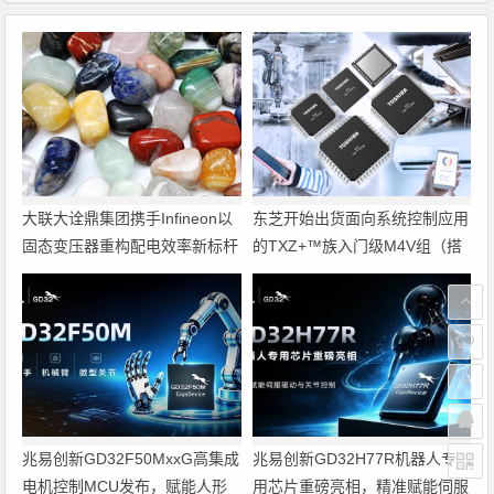
大联大诠鼎集团携手Infineon以
东芝开始出货面向系统控制应用
固态变压器重构配电效率新标杆
的TXZ+™族入门级M4V组（搭
载Arm Cortex‑M4内核的标准微
控制器）工程样品
兆易创新GD32F50MxxG高集成
兆易创新GD32H77R机器人专
电机控制MCU发布，赋能人形
用芯片重磅亮相，精准赋能伺服