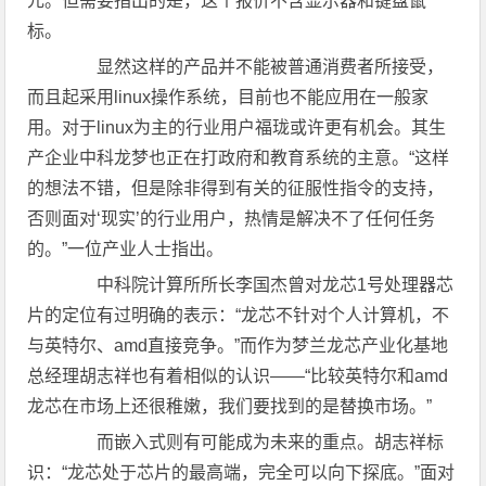
元。但需要指出的是，这个报价不含显示器和键盘鼠
标。
显然这样的产品并不能被普通消费者所接受，
而且起采用linux操作系统，目前也不能应用在一般家
用。对于linux为主的行业用户福珑或许更有机会。其生
产企业中科龙梦也正在打政府和教育系统的主意。“这样
的想法不错，但是除非得到有关的征服性指令的支持，
否则面对‘现实’的行业用户，热情是解决不了任何任务
的。”一位产业人士指出。
中科院计算所所长李国杰曾对龙芯1号处理器芯
片的定位有过明确的表示：“龙芯不针对个人计算机，不
与英特尔、amd直接竞争。”而作为梦兰龙芯产业化基地
总经理胡志祥也有着相似的认识——“比较英特尔和amd
龙芯在市场上还很稚嫩，我们要找到的是替换市场。”
而嵌入式则有可能成为未来的重点。胡志祥标
识：“龙芯处于芯片的最高端，完全可以向下探底。”面对