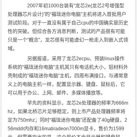
2007年初1000台装有“龙芯2e(龙芯2号增强型
处理器芯片设计)”的“福珑迷你电脑”主机将进入首批用户
测试阶段。对于一直没有属于自己cpu的中国确实是历史
性的突破。但综合各方消息判断，测试的产品很有可能
只是一个“概念”，龙芯很有可能虚幻一枪走入到嵌入式领
域。
另据报道，采用了龙芯2ecpu、预装linux操作
系统的“福珑迷你电脑”主机其只有电话机大小，铝材料外
壳制成的“福珑迷你电脑”主机，四周布满接口，与通常意
义上的电脑主机一样，配置显示器、键盘、鼠标后，它
可以用于办公、上网、邮件、多媒体播放等。
早先的资料显示，龙芯2e处理器的频率为666m
hz，如果北桥芯片足够稳定，则上市产品处理器频率将
定为750mhz；同时“福珑迷你电脑”还配备了40g硬盘，2
56mddr内存和16matiradeon7000m显卡，售价为1599