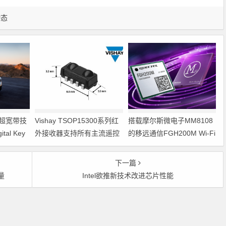
动态
on超宽带技
Vishay TSOP15300系列红
搭载摩尔斯微电子MM8108
al Key
外接收器支持所有主流遥控
的移远通信FGH200M Wi-Fi
在检测功能
代码
HaLow模组 现已通过四项国
际认证 可投入量产
下一篇
量
Intel欲推新技术改进芯片性能