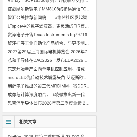
Vishay TSOP15300系列红外接收器支持所有主流遥控代码
2026年
搭载摩尔斯微电子MM8108的移远通信FGH200M Wi-Fi HaLow模组 现已通过四项国际认证 可投入量产
智汇公关推荐新闻稿——e络盟社区发起智能家居与医疗设计挑战赛
LTspice中的数字滤波器：更灵活的FIR模型
2026年8月3日
贸泽电子开售Texas Instruments bq79716b-Q1汽车级16节电池监测器，可精确估算电动汽车续航里程
贸泽扩展工业自动化产品组合，与更多制造商合作以支持新一代系统
2027第29届上海国际电机博览会
2026年7月30日
芯和半导体在DAC2026上发布EDA2026版本
2026年7月30日
东芝开始量产面向单电机控制应用、搭载Arm Cortex M4内核的小型微控制器
microLED光传输技术崭露头角 艾迈斯欧司朗模拟平台加速AI数据中心高速互连设计
瑞萨电子推出的第三代MRDIMM，将DDR5内存性能提升至16000MT／s，赋能下一代AI与HPC应用
成像与计算深度融合，飞凌微推出新一代车载视觉处理SoC M2
202
恩智浦半导体公布2026年第二季度业绩
2026年7月30日
相关文章
DigiKey 2026 年第二季度新增 27,000 多种现货零件和 104 家供应商