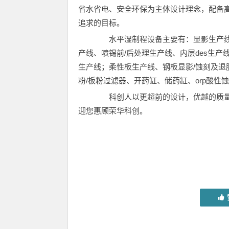
省水省电、安全环保为主体设计理念，配备
追求的目标。
水平湿制程设备主要有：显影生产线、
产线、喷锡前/后处理生产线、内层des生产
生产线；柔性板生产线、钢板显影/蚀刻及退
粉/板粉过滤器、开药缸、储药缸、orp酸性
科创人以更超前的设计，优越的质量
迎您惠顾荣华科创。