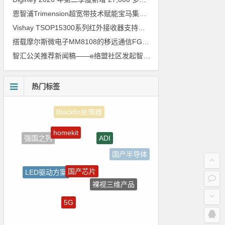
恩智浦Trimension超宽带技术赋能宝马集团Digital Key Plus及生命体存在检测功能
Vishay TSOP15300系列红外接收器支持所有主流遥控代码
搭载摩尔斯微电子MM8108的移远通信FGH200M Wi-Fi HaLow模组 现已通过四项国际认证 可投入量产
智汇公关推荐新闻稿——e络盟社区发起智能家居与医疗设计挑战赛
热门标签
homekit
ADI
强国之列
国产半导体
国产芯片
LED驱动方案
裸视三维产品
自动驾驶
5G
树莓派-Raspberry Pi
嵌入式