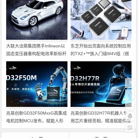
大联大诠鼎集团携手Infineon以
东芝开始出货面向系统控制应用
固态变压器重构配电效率新标杆
的TXZ+™族入门级M4V组（搭
载Arm Cortex‑M4内核的标准微
控制器）工程样品
兆易创新GD32F50MxxG高集成
兆易创新GD32H77R机器人专
电机控制MCU发布，赋能人形
用芯片重磅亮相，精准赋能伺服
机器人关节驱动革新
驱动与关节控制