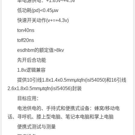
单电源供电：+1.65v~+4.5v
低功耗(pd)<0.45μw
快速开关动作(v+=+4.3v)
ton40ns
toff20ns
esdhbm的额定值>8kv
先开后合功能
1.8v逻辑兼容
提供10引线1.8x1.4x0.5mmμtqfn(isl54050)和16引线
2.6x1.8x0.5mmμtqfn(isl54056)封装
目标应用：
电池供电的、手持式和便携式设备：蜂窝/移动电
话、寻呼机、膝上型电脑、笔记本电脑和掌上电脑
便携式测试与测量