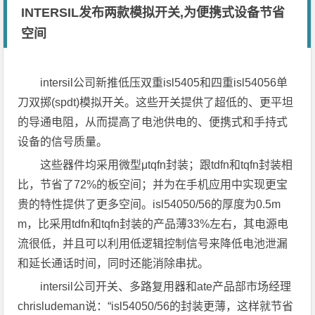
INTERSIL发布两款模拟开关,为便携式设备节省
空间
intersil公司新推低压双重isl5405和四重isl54056单
刀双掷(spdt)模拟开关。这些开关提供了超低的、更平坦
的导通电阻，从而提高了电池供电的、便携式和手持式
设备的信号质量。
这些器件均采用微型μtqfn封装；跟tdfn和tqfn封装相
比，节省了72%的板空间；并为在手机应用中实现更宝
贵的特性提供了更多空间。isl54050/56的厚度为0.5m
m，比采用tdfn和tqfn封装的产品薄33%左右，其电源电
流很低，并且可以利用低逻辑控制信号来降低电池泄漏
和延长通话时间，同时还能消除串扰。
intersil公司开关、多路复用器和ate产品部市场经理
chrisludeman说：“isl54050/56的封装更薄，这样就节省