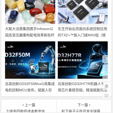
大联大诠鼎集团携手Infineon以
东芝开始出货面向系统控制应用
固态变压器重构配电效率新标杆
的TXZ+™族入门级M4V组（搭
载Arm Cortex‑M4内核的标准微
控制器）工程样品
兆易创新GD32F50MxxG高集成
兆易创新GD32H77R机器人专
电机控制MCU发布，赋能人形
用芯片重磅亮相，精准赋能伺服
机器人关节驱动革新
驱动与关节控制
上一篇
下一篇
TI发布四款低成本数字信号控制器，均具备32位DSP
松下电子元件开发全球最薄电动扬声器