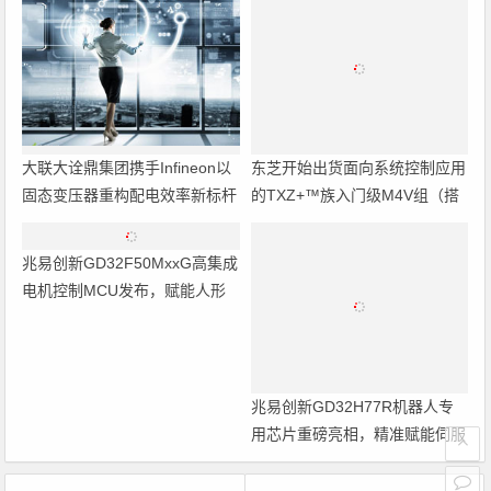
大联大诠鼎集团携手Infineon以
东芝开始出货面向系统控制应用
固态变压器重构配电效率新标杆
的TXZ+™族入门级M4V组（搭
载Arm Cortex‑M4内核的标准微
控制器）工程样品
兆易创新GD32F50MxxG高集成
电机控制MCU发布，赋能人形
机器人关节驱动革新
兆易创新GD32H77R机器人专
用芯片重磅亮相，精准赋能伺服
驱动与关节控制