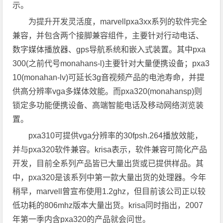
示。
为提升开发灵活度，marvellpxa3xx系列的软件完全
兼容，并包含两个接脚兼容组件，主要针对行动电话、
数字媒体播放器、gps导航系统和嵌入式装置。其中pxa
300(之前代号monahans-l)主要针对大量便携设备；pxa3
10(monahan-lv)可延长3g音视频产品的电池寿命，并提
供高分辨率vga多媒体效能。而pxa320(monahansp)则
锁定多功能便携设备、高端智能电话及移动网络浏览装
置。
pxa310可提供vga分辨率的30fpsh.264播放效能，
并与pxa320软件兼容。krisa表示，软件兼容可简化产品
开发，目前全系列产品皆已大量出货或已提供样品。其
中，pxa320是该系列中第一款大量出货的处理器。今年
稍早，marvell曾宣布使用1.2ghz，但目前该公司正以较
低功耗的806mhz版本大量出货。krisa同时指出，2007
年第一季内含pxa320的产品就会问世。