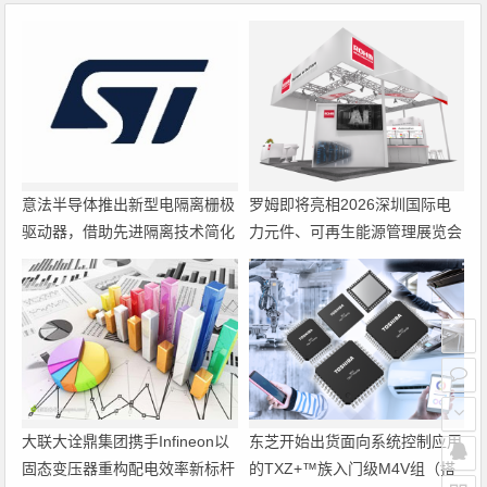
意法半导体推出新型电隔离栅极
罗姆即将亮相2026深圳国际电
驱动器，借助先进隔离技术简化
力元件、可再生能源管理展览会
电源设计
暨研讨会
大联大诠鼎集团携手Infineon以
东芝开始出货面向系统控制应用
固态变压器重构配电效率新标杆
的TXZ+™族入门级M4V组（搭