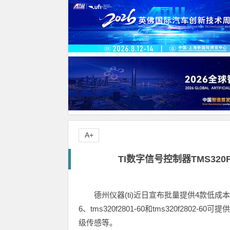
A+
TI数字信号控制器TMS320
德州仪器(ti)近日宣布批量提供4款低成本tms3
6、tms320f2801-60和tms320f28
级传感等。