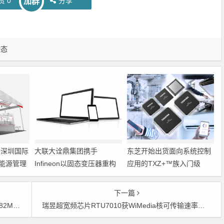
赞
0
分享
加群
动态
6深圳国际
大联大诠鼎集团携手
东芝开始出货面向系统控制
能源管理
Infineon以固态变压器重构
应用的TXZ+™族入门级
配电效率新标杆
M4V组（搭载Arm
Cortex‑M4内核的标准微控
下一篇
制器）工程样品
SB应用
瑞昱超宽频芯片RTU7010获WiMedia核可传输速率达480Mbps