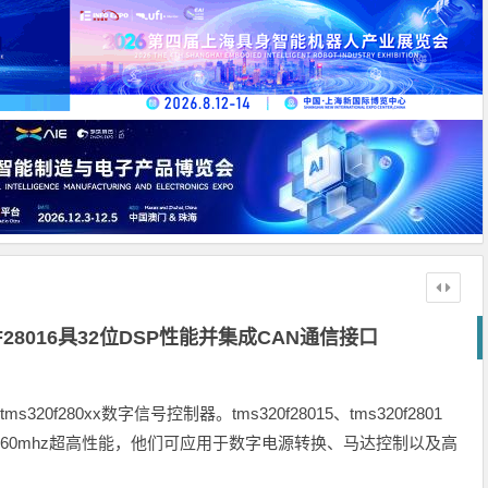
F28016具32位DSP性能并集成CAN通信接口
20f280xx数字信号控制器。tms320f28015、tms320f2801
02-60可提供60mhz超高性能，他们可应用于数字电源转换、马达控制以及高