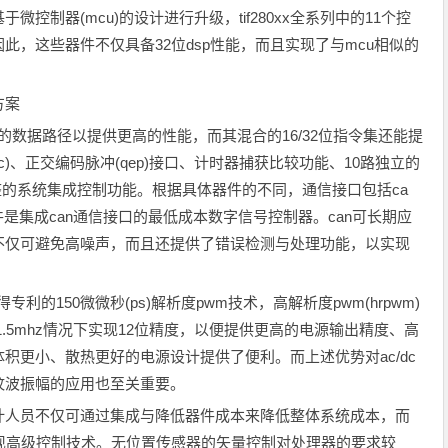
控制器(mcu)的设计进行升级，tif280xx全系列中的11个控
，这些器件不仅具备32位dsp性能，而且实现了与mcu相似的
方案
度的数据路径以提供更高的性能，而其混合的16/32位指令集还能提
c)、正交编码脉冲(qep)接口、计时器捕获比较功能、10路独立的
完整的系统集成控制功能。根据具体器件的不同，通信接口包括ca
28016器件是集成can通信接口的最低成本数字信号控制器。can可长期应
不仅可避免高噪声，而且还提供了错误检测与处理功能，以实现
得专利的150微微秒(ps)解析度pwm技术，高解析度pwm(hrpwm)
在1.5mhz情况下实现12位精度，以便提供更高的电源输出精度、高
积更小、散热更好的电源设计提供了便利。而上述优势对ac/dc
纹波振幅的应用也至关重要。
计人员不仅可通过集成与降低器件成本来降低整体系统成本，而
现高级控制技术。无位置传感器的矢量控制对处理器的要求较