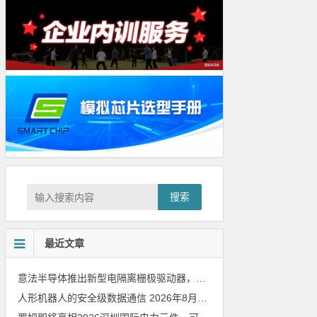
搜索
最近文章
意法半导体推出新型电隔离栅极驱动器，借助先进隔离技术简化电源设计
人形机器人的安全级数据通信
2026年8月8日