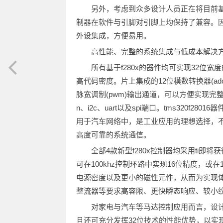
另外，考虑到众多设计人员正在将目前基于微
制器在软件与引脚对引脚上均保持了兼容。因此
外设集成，方便易用。
高性能、完整的系统集成与低成本解决
所有基于f280x的器件均可实现32位宽
高代码密度。片上集成的12位模数转换器(ad
脉宽调制(pwm)输出通道，可以方便实现
n、i2c、uart以及spi端口。tms320f
用于汽车网络中，是工业应用的理想选择，
高度可靠的系统通信。
全部4款新型f280x控制器均采用ti即将获
可在100khz控制环路中实现16位精度，或
电源密度以及更小的磁性元件，从而为实现体
整流器等要求高容限、更快瞬态响应、较小
对家电与汽车等马达控制应用而言，设
且还可充分发挥32位技术的性能优势，以实