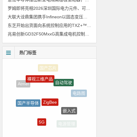
罗姆即将亮相2026深圳国际电力元件、可再生能源管理展览会暨研讨会
大联大诠鼎集团携手Infineon以固态变压器重构配电效率新标杆
东芝开始出货面向系统控制应用的TXZ+™族入门级M4V组（搭载Arm Cortex‑M4内核的标准微控制器）工程样品
兆易创新GD32F50MxxG高集成电机控制MCU发布，赋能人形机器人关节驱动革新
热门标签
裸视三维产品
自动驾驶
Atmel
电路图
ZigBee
国产半导体
嵌入式
LED驱动方案
5G
电源管理
树莓派-Raspberry Pi