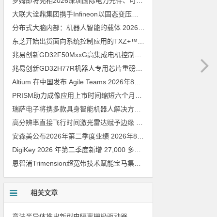
罗姆即将亮相2026深圳国际电力元件、可再生能源管理展览会暨研讨会
大联大诠鼎集团携手Infineon以固态变压器重构配电效率新标杆
202
分布式大脑内部：机器人智能的载体
2026年8月6日
东芝开始出货面向系统控制应用的TXZ+™族入门级M4V组（搭载Arm Cortex‑M4内核的标准微控制器）工程样品
兆易创新GD32F50MxxG高集成电机控制MCU发布，赋能人形机器人关节驱动革新
兆易创新GD32H77R机器人专用芯片重磅亮相，精准赋能伺服驱动与关节控制
Altium 在中国发布 Agile Teams
2026年8月6日
PRISM助力成像应用上市时间缩短六个月，实战指南一文解读
202
瑞萨电子将携多款具身智能机器人解决方案，首次亮相2026中国具身智能机器人产业大会
高分辨率直接飞行时间激光雷达赋予边缘 AI 空间感知能力
2026年8
安森美公布2026年第二季度业绩
2026年8月6日
DigiKey 2026 年第二季度新增 27,000 多种现货零件和 104 家供应商
恩智浦Trimension超宽带技术赋能宝马集团Digital Key Plus及生命体存在检测功能
相关文章
意法半导体推出新型电隔离栅极驱动器，借助先进隔离技术简化电源设计