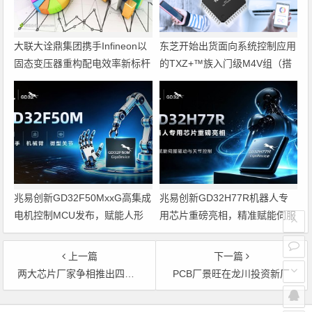
大联大诠鼎集团携手Infineon以
东芝开始出货面向系统控制应用
固态变压器重构配电效率新标杆
的TXZ+™族入门级M4V组（搭
载Arm Cortex‑M4内核的标准微
控制器）工程样品
兆易创新GD32F50MxxG高集成
兆易创新GD32H77R机器人专
电机控制MCU发布，赋能人形
用芯片重磅亮相，精准赋能伺服
机器人关节驱动革新
驱动与关节控制
上一篇
下一篇
两大芯片厂家争相推出四核处理器
PCB厂景旺在龙川投资新厂
文章导航