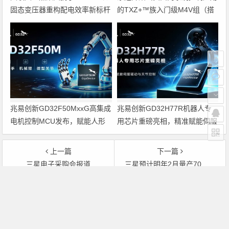
固态变压器重构配电效率新标杆
的TXZ+™族入门级M4V组（搭
载Arm Cortex‑M4内核的标准微
控制器）工程样品
兆易创新GD32F50MxxG高集成
兆易创新GD32H77R机器人专
电机控制MCU发布，赋能人形
用芯片重磅亮相，精准赋能伺服
机器人关节驱动革新
驱动与关节控制
上一篇
下一篇
三星电子采购会报道
三星预计明年2月量产70寸 LCD TV面板
文章导航
Copyright © 2026 电子通 版权所有. 备案号：
京ICP备
17050710号-3