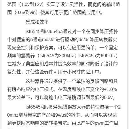
范围（1.0v到12v）实现了设计灵活性，而宽阔的输出范
围（0.6v到vin）使其可用于更广范围的应用中。
集成和效率
isl6545和isl6545a通过对一个在同步降压拓扑
中对便宜的n通道mosfet进行驱动的dc/dc降压转换器实
现完全控制和保护方案，可以使应用更简单。一个固定
频率的震荡器（isl6545为300khz；isl6545a为600khz）
在减少了典型应用成本并提高效率的同时降低了设计的
复杂性，并使这些器件可用于小尺寸的应用中。
这些器件通过提供了一个单独的反馈回路和具
有瞬态响应的电压模式。在温度和线电压变化的+1.0%
最大公差下，可以将输出电压精确调节到最低的0.6v。
isl6545和isl6545a错误放大器的特性包括一个2
0mhz增益带宽的产品和9v/µs的斜率，从而可以实现达
到更快瞬态响应的高转换带宽。由此产生的pwm工作周