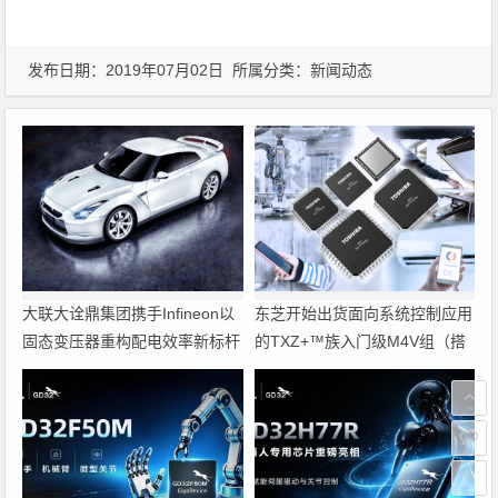
发布日期：2019年07月02日 所属分类：
新闻动态
大联大诠鼎集团携手Infineon以
东芝开始出货面向系统控制应用
固态变压器重构配电效率新标杆
的TXZ+™族入门级M4V组（搭
载Arm Cortex‑M4内核的标准微
控制器）工程样品