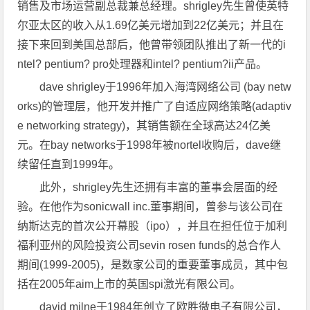
销售及市场运营副总裁兼总经理。shrigley先生曾使英特
尔亚太区的收入从1.69亿美元增加到22亿美元；并且在
接下来回到美国总部后，他曾带领团队推出了新一代的i
ntel? pentium? pro处理器和intel? pentium?ii产品。
dave shrigley于1996年加入海湾网络公司 (bay netw
orks)的管理层，他开发并推广了自适应网络策略(adaptiv
e networking strategy)，其销售额在全球高达24亿美
元。在bay networks于1998年被nortel收购后，dave继
续留任直到1999年。
此外，shrigley先生还拥有丰富的董事会层面的经
验。在他作为sonicwall inc.董事期间，曾参与该公司在
纳斯达克的首次公开幕股（ipo），并且在担任位于加利
福利亚州的风险投资公司sevin rosen funds的总合作人
期间(1999-2005)，是数家公司的重要董事成员，其中包
括在2005年aim上市的英国spi激光有限公司。
david milne于1984年创立了欧胜微电子有限公司，