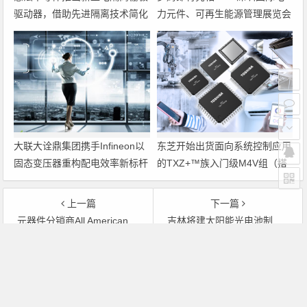
驱动器，借助先进隔离技术简化
力元件、可再生能源管理展览会
电源设计
暨研讨会
大联大诠鼎集团携手Infineon以
东芝开始出货面向系统控制应用
固态变压器重构配电效率新标杆
的TXZ+™族入门级M4V组（搭
载Arm Cortex‑M4内核的标准微
控制器）工程样品
上一篇
下一篇
元器件分销商All American表示分销行业增长趋缓将持续到明年
吉林将建太阳能光电池制造园
文章导航
Copyright © 2026 电子通 版权所有. 备案号：
京ICP备
17050710号-3