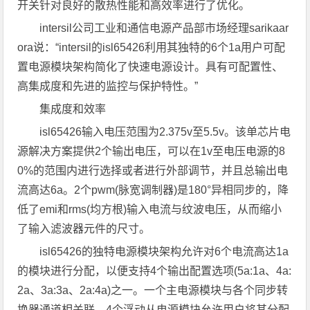
开关针对良好的散热性能和高效率进行了优化。
intersil公司工业和通信电源产品部市场经理sarikaar
ora说：“intersil的isl65426利用其独特的6个1a用户可配
置电源模块架构简化了快速电源设计。具有可配置性、
高集成度和先进的监控与保护特性。”
集成度和效率
isl65426输入电压范围为2.375v至5.5v。该单芯片电
源解决方案提供2个输出电压，可以在1v至电压电源的8
0%的范围内进行选择或者进行外部调节，并且总输出电
流高达6a。2个pwm(脉宽调制器)是180°异相同步的，降
低了emi和rms(均方根)输入电流与纹波电压，从而缩小
了输入滤波器元件的尺寸。
isl65426的独特电源模块架构允许对6个电流高达1a
的模块进行分配，以便支持4个输出配置选项(5a:1a、4a:
2a、3a:3a、2a:4a)之一。一个主电源模块与各个同步转
换器通道相关联。4个浮动从电源模块允许用户将其分配