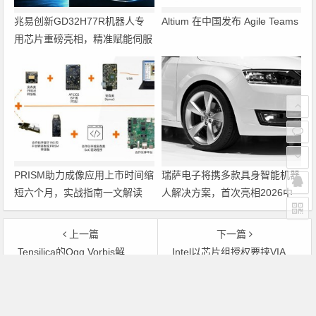
兆易创新GD32H77R机器人专
Altium 在中国发布 Agile Teams
用芯片重磅亮相，精准赋能伺服
驱动与关节控制
PRISM助力成像应用上市时间缩
瑞萨电子将携多款具身智能机器
短六个月，实战指南一文解读
人解决方案，首次亮相2026中
国具身智能机器人产业大会
上一篇
下一篇
Tensilica的Ogg Vorbis解码器用于Xtensa HiFi 2音频引擎
Intel以芯片组授权要挟VIA退出CPU市场
文章导航
Copyright © 2026 电子通 版权所有. 备案号：
京ICP备