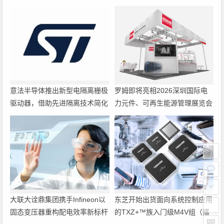
意法半导体推出新型电隔离栅极
罗姆即将亮相2026深圳国际电
驱动器，借助先进隔离技术简化
力元件、可再生能源管理展览会
电源设计
暨研讨会
大联大诠鼎集团携手Infineon以
东芝开始出货面向系统控制应用
固态变压器重构配电效率新标杆
的TXZ+™族入门级M4V组（搭