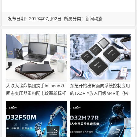
发布日期：2019年07月02日 所属分类：
新闻动态
大联大诠鼎集团携手Infineon以
东芝开始出货面向系统控制应用
固态变压器重构配电效率新标杆
的TXZ+™族入门级M4V组（搭
载Arm Cortex‑M4内核的标准微
控制器）工程样品