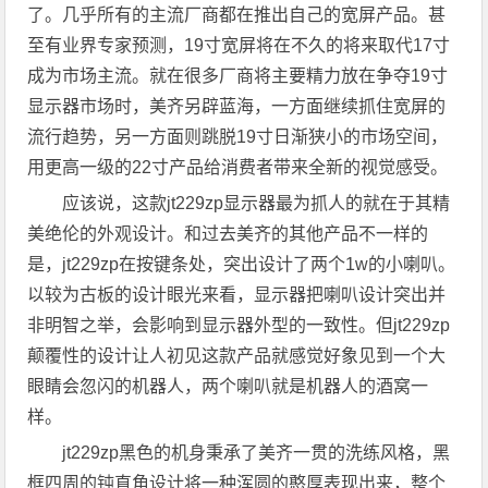
了。几乎所有的主流厂商都在推出自己的宽屏产品。甚
至有业界专家预测，19寸宽屏将在不久的将来取代17寸
成为市场主流。就在很多厂商将主要精力放在争夺19寸
显示器市场时，美齐另辟蓝海，一方面继续抓住宽屏的
流行趋势，另一方面则跳脱19寸日渐狭小的市场空间，
用更高一级的22寸产品给消费者带来全新的视觉感受。
应该说，这款jt229zp显示器最为抓人的就在于其精
美绝伦的外观设计。和过去美齐的其他产品不一样的
是，jt229zp在按键条处，突出设计了两个1w的小喇叭。
以较为古板的设计眼光来看，显示器把喇叭设计突出并
非明智之举，会影响到显示器外型的一致性。但jt229zp
颠覆性的设计让人初见这款产品就感觉好象见到一个大
眼睛会忽闪的机器人，两个喇叭就是机器人的酒窝一
样。
jt229zp黑色的机身秉承了美齐一贯的洗练风格，黑
框四周的钝直角设计将一种浑圆的憨厚表现出来，整个