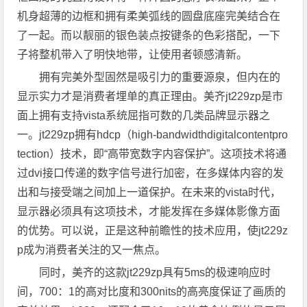
机身超薄的边框和拥有柔美弧线的圆盘底座完美结合在
了一起。而以靓丽的银色装点按键条的色彩搭配，一下
子将整机带入了明快地带，让使用者顿感清新。
拥有完美外型固然是吸引力的重要源泉，但内在的
显示实力才是消费者埋单的真正理由。美齐jt229zp是市
面上拥有支持vista系统屈指可数的几类品牌显示器之
一。jt229zp拥有hdcp（high-bandwidthdigitalcontentpro
tection）技术，即“高带宽数字内容保护”。这项技术将通
过dvi接口传递的数字信号进行加密，在多媒体内容的发
出和与接受端之间加上一道保护。在未来的vista时代，
显示器必须具有这项技术，才能发挥在多媒体影像方面
的优势。可以说，正是这种前瞻性的技术应用，使jt229z
p成为消费者关注的又一焦点。
同时，美齐的这款jt229zp具有5ms的极速响应时
间，700：1的高对比度和300nits的高亮度保证了画质的