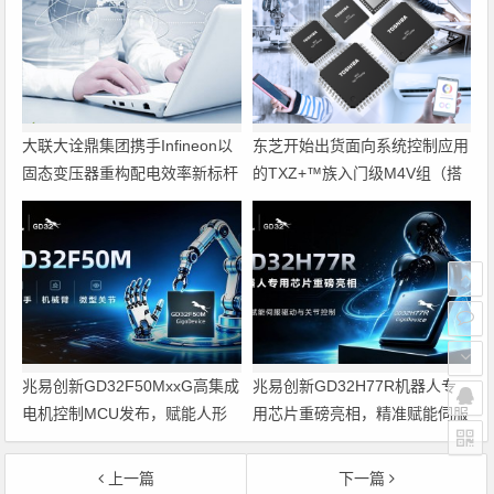
大联大诠鼎集团携手Infineon以
东芝开始出货面向系统控制应用
固态变压器重构配电效率新标杆
的TXZ+™族入门级M4V组（搭
载Arm Cortex‑M4内核的标准微
控制器）工程样品
兆易创新GD32F50MxxG高集成
兆易创新GD32H77R机器人专
电机控制MCU发布，赋能人形
用芯片重磅亮相，精准赋能伺服
机器人关节驱动革新
驱动与关节控制
上一篇
下一篇