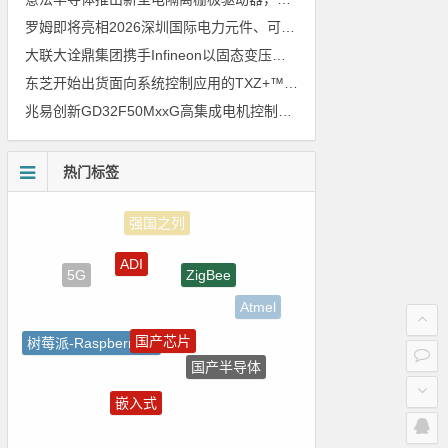
罗姆即将亮相2026深圳国际电力元件、可再生能源管理展览会暨研讨会
大联大诠鼎集团携手Infineon以固态变压器重构配电效率新标杆
东芝开始出货面向系统控制应用的TXZ+™族入门级M4V组（搭载Arm Cortex‑M4内核的标准微控制器）工程样品
兆易创新GD32F50MxxG高集成电机控制MCU发布，赋能人形机器人关节驱动革新
热门标签
ADI
ZigBee
5G
Atmel
国产芯片
树莓派-Raspberry Pi
国产半导体
电路图
嵌入式
Blackfin处理器
LED驱动方案