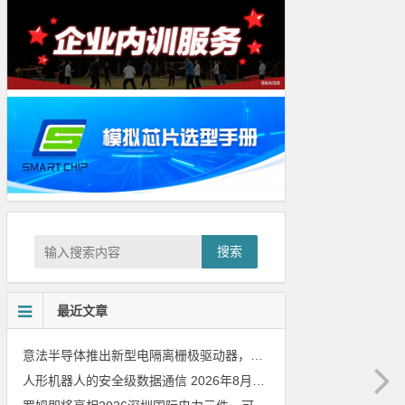
搜索
最近文章
意法半导体推出新型电隔离栅极驱动器，借助先进隔离技术简化电源设计
人形机器人的安全级数据通信
2026年8月8日