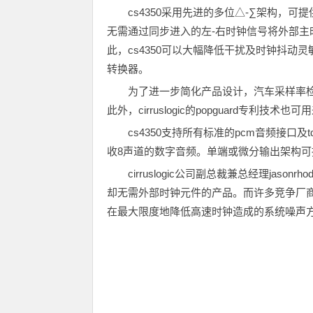
cs4350采用先进的多位△-∑架构，可提
无需通过同步进入的左-右时钟信号将外部
此，cs4350可以大幅降低干扰及时钟抖
转换器。
为了进一步简化产品设计，汽车采样率
此外，cirruslogic的popguard专
cs4350支持所有标准的pcm音频接口
收8声道的数字音频。单端或微分输出架构
cirruslogic公司副总裁兼总经理jas
却无需外部时钟元件的产品。而许多竞争厂商
在最大限度地降低高速时钟造成的系统噪声方