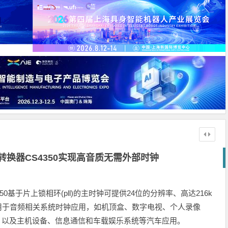
频数模转换器CS4350实现高音质无需外部时钟
s4350基于片上锁相环(pll)的主时钟可提供24位的分辨率、高达216k
50适用于音频相关系统时钟应用，如机顶盒、数字电视、个人录像
机，以及主机设备、信息通信和车载娱乐系统等汽车应用。