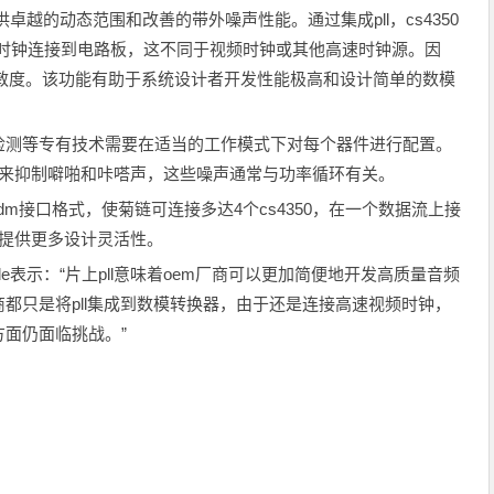
供卓越的动态范围和改善的带外噪声性能。通过集成pll，cs4350
主时钟连接到电路板，这不同于视频时钟或其他高速时钟源。因
动灵敏度。该功能有助于系统设计者开发性能极高和设计简单的数模
检测等专有技术需要在适当的工作模式下对每个器件进行配置。
利技术也可用来抑制噼啪和咔嗒声，这些噪声通常与功率循环有关。
及tdm接口格式，使菊链可连接多达4个cs4350，在一个数据流上接
可提供更多设计灵活性。
onrhode表示：“片上pll意味着oem厂商可以更加简便地开发高质量音频
都只是将pll集成到数模转换器，由于还是连接高速视频时钟，
面仍面临挑战。”