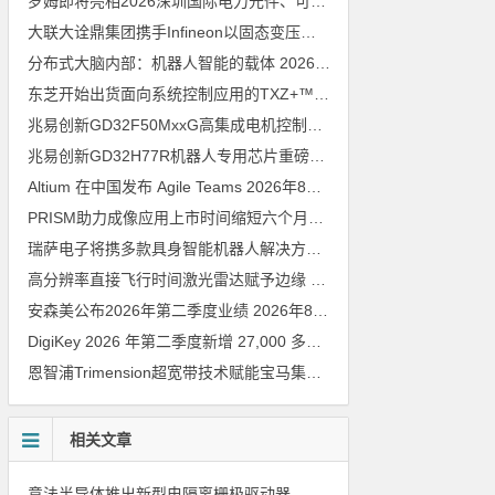
罗姆即将亮相2026深圳国际电力元件、可再生能源管理展览会暨研讨会
大联大诠鼎集团携手Infineon以固态变压器重构配电效率新标杆
202
分布式大脑内部：机器人智能的载体
2026年8月6日
东芝开始出货面向系统控制应用的TXZ+™族入门级M4V组（搭载Arm Cortex‑M4内核的标准微控制器）工程样品
兆易创新GD32F50MxxG高集成电机控制MCU发布，赋能人形机器人关节驱动革新
兆易创新GD32H77R机器人专用芯片重磅亮相，精准赋能伺服驱动与关节控制
Altium 在中国发布 Agile Teams
2026年8月6日
PRISM助力成像应用上市时间缩短六个月，实战指南一文解读
202
瑞萨电子将携多款具身智能机器人解决方案，首次亮相2026中国具身智能机器人产业大会
高分辨率直接飞行时间激光雷达赋予边缘 AI 空间感知能力
2026年8
安森美公布2026年第二季度业绩
2026年8月6日
DigiKey 2026 年第二季度新增 27,000 多种现货零件和 104 家供应商
恩智浦Trimension超宽带技术赋能宝马集团Digital Key Plus及生命体存在检测功能
相关文章
意法半导体推出新型电隔离栅极驱动器，借助先进隔离技术简化电源设计