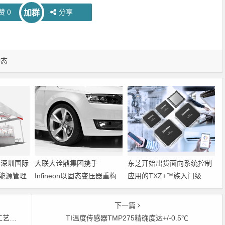
赞
0
分享
加群
动态
6深圳国际
大联大诠鼎集团携手
东芝开始出货面向系统控制
能源管理
Infineon以固态变压器重构
应用的TXZ+™族入门级
配电效率新标杆
M4V组（搭载Arm
Cortex‑M4内核的标准微控
下一篇
制器）工程样品
制造
TI温度传感器TMP275精确度达+/-0.5℃