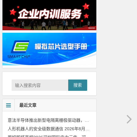
搜索
最近文章
意法半导体推出新型电隔离栅极驱动器，借助先进隔离技术简化电源设计
人形机器人的安全级数据通信
2026年8月8日