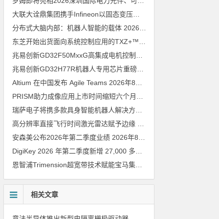
罗姆即将亮相2026深圳国际电力元件、可再生能源管理展览会暨研讨会
大联大诠鼎集团携手Infineon以固态变压器重构配电效率新标杆
202
分布式大脑内部：机器人智能的载体
2026年8月6日
东芝开始出货面向系统控制应用的TXZ+™族入门级M4V组（搭载Arm Cortex‑M4内核的标准微控制器）工程样品
兆易创新GD32F50MxxG高集成电机控制MCU发布，赋能人形机器人关节驱动革新
兆易创新GD32H77R机器人专用芯片重磅亮相，精准赋能伺服驱动与关节控制
Altium 在中国发布 Agile Teams
2026年8月6日
PRISM助力成像应用上市时间缩短六个月，实战指南一文解读
202
瑞萨电子将携多款具身智能机器人解决方案，首次亮相2026中国具身智能机器人产业大会
高分辨率直接飞行时间激光雷达赋予边缘 AI 空间感知能力
2026年8
安森美公布2026年第二季度业绩
2026年8月6日
DigiKey 2026 年第二季度新增 27,000 多种现货零件和 104 家供应商
恩智浦Trimension超宽带技术赋能宝马集团Digital Key Plus及生命体存在检测功能
相关文章
意法半导体推出新型电隔离栅极驱动器，借助先进隔离技术简化电源设计