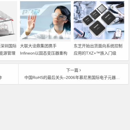
6深圳国际
大联大诠鼎集团携手
东芝开始出货面向系统控制
能源管理
Infineon以固态变压器重构
应用的TXZ+™族入门级
配电效率新标杆
M4V组（搭载Arm
Cortex‑M4内核的标准微控
下一篇
制器）工程样品
作
中国RoHS的最后关头–2006年慕尼黑国际电子元器件博览会最新信息