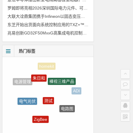
罗姆即将亮相2026深圳国际电力元件、可再生能源管理展览会暨研讨会
大联大诠鼎集团携手Infineon以固态变压器重构配电效率新标杆
东芝开始出货面向系统控制应用的TXZ+™族入门级M4V组（搭载Arm Cortex‑M4内核的标准微控制器）工程样品
兆易创新GD32F50MxxG高集成电机控制MCU发布，赋能人形机器人关节驱动革新
热门标签
朱日和
裸视三维产品
电源管理
ADI
测试
电气光伏
电路图
国产半导体
ZigBee
强国之列
Blackfin处理器