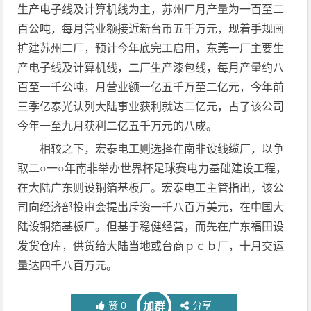
生产电子线及计算机线为主，苏州厂月产量为一百至二
百公吨，每月营业额接近新台币五千万元，现着手规画
扩建苏州二厂，预计今年底完工启用，东莞一厂主要生
产电子线及计算机线，二厂生产漆包线，每月产量约八
百至一千公吨，月营业额一亿五千万至二亿元，今年前
三季亿泰光认列大陆事业获利就达二亿元，占了该公司
今年一至九月获利二亿五千万元的八成。
相较之下，宏泰电工则选择在南非设线缆厂，以争
取二○一○年南非举办世界杯足球赛电力基础建设工程，
在大陆广东则设铜箔基板厂。宏泰电工主管指出，该公
司向经济部投审会提出斥资一千八百万美元，在中国大
陆设铜箔基板厂。但基于稳健经营，而先在广东福田设
发货仓库，供货给大陆当地或台商ｐｃｂ厂，十月交运
量达四千八百万元。
赞
0
分享
加群