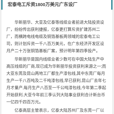
宏泰电工斥资1800万美元广东设厂
华新丽华、大亚及亿泰等线缆业者前进大陆投资设
厂，纷纷传出获利捷报，亿泰更打算斥资扩建苏州二
厂，而横跨电线电缆及铜箔基板两领域的宏泰电工公
司，则计划斥资一千八百万美元，在广东经济开发区设
月产二十万张铜箔基板厂案，预计明年第四季投产。
华新丽华是国内线缆业者少数可在中国大陆生产中
高压线缆的厂商,现已成为华新丽华投资获利来源之一;而
大亚东莞及昆山两地工厂都生产漆包线,其中东莞厂每月
生产一千八百吨及二千吨漆包线,早已获利,昆山厂去年七
月才量产,每月生产八百至一千公吨漆包线,今年第二季起
开始获利.大亚今年前三季认列大陆事业获利合计新台币
一亿四千四百万元。
亿泰高层主管表示，亿泰大陆苏州厂及东莞一厂以