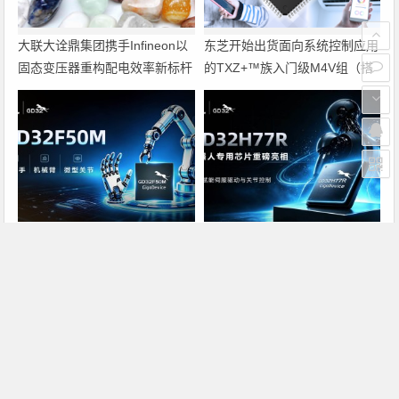
大联大诠鼎集团携手Infineon以
东芝开始出货面向系统控制应用
固态变压器重构配电效率新标杆
的TXZ+™族入门级M4V组（搭
载Arm Cortex‑M4内核的标准微
控制器）工程样品
兆易创新GD32F50MxxG高集成
兆易创新GD32H77R机器人专
电机控制MCU发布，赋能人形
用芯片重磅亮相，精准赋能伺服
机器人关节驱动革新
驱动与关节控制
上一篇
下一篇
佳鼎科技10月营收达2.6亿元新台币
奥宝科技宣布第三季度结果
文章导航