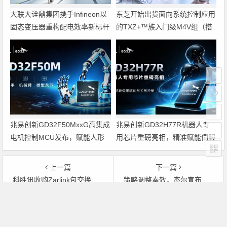
大联大诠鼎集团携手Infineon以
东芝开始出货面向系统控制应用
固态变压器重构配电效率新标杆
的TXZ+™族入门级M4V组（搭
载Arm Cortex‑M4内核的标准微
控制器）工程样品
兆易创新GD32F50MxxG高集成
兆易创新GD32H77R机器人专
电机控制MCU发布，赋能人形
用芯片重磅亮相，精准赋能伺服
机器人关节驱动革新
驱动与关节控制
上一篇
下一篇
科胜讯收购Zarlink包交换业务
策略调整奏效，杰尔宣布首次全财年实现GAPP赢利
文章导航
Copyright © 2026 电子通 版权所有. 备案号：
京ICP备