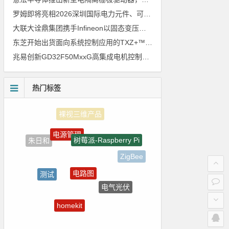
罗姆即将亮相2026深圳国际电力元件、可再生能源管理展览会暨研讨会
大联大诠鼎集团携手Infineon以固态变压器重构配电效率新标杆
东芝开始出货面向系统控制应用的TXZ+™族入门级M4V组（搭载Arm Cortex‑M4内核的标准微控制器）工程样品
兆易创新GD32F50MxxG高集成电机控制MCU发布，赋能人形机器人关节驱动革新
热门标签
电源管理
树莓派-Raspberry Pi
朱日和
ZigBee
电路图
测试
电气光伏
Atmel
homekit
Blackfin处理器
5G