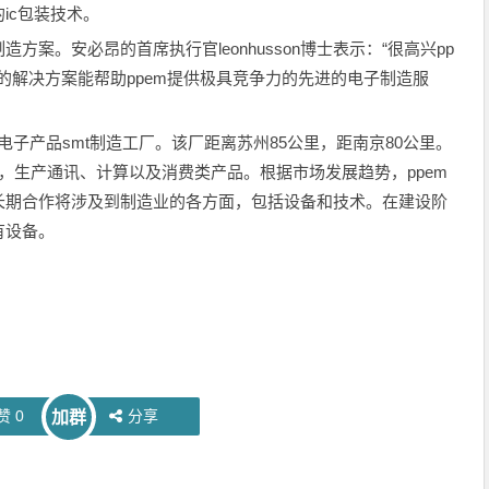
ic包装技术。
案。安必昂的首席执行官leonhusson博士表示：“很高兴pp
的解决方案能帮助ppem提供极具竞争力的先进的电子制造服
电子产品smt制造工厂。该厂距离苏州85公里，距南京80公里。
员工，生产通讯、计算以及消费类产品。根据市场发展趋势，ppem
长期合作将涉及到制造业的各方面，包括设备和技术。在建设阶
有设备。
赞
0
分享
加群