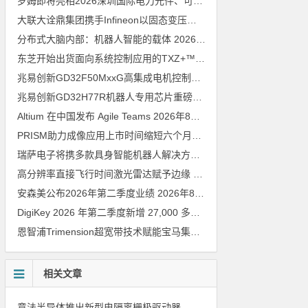
罗姆即将亮相2026深圳国际电力元件、可再生能源管理展览会暨研讨会
大联大诠鼎集团携手Infineon以固态变压器重构配电效率新标杆
202
分布式大脑内部：机器人智能的载体
2026年8月6日
东芝开始出货面向系统控制应用的TXZ+™族入门级M4V组（搭载Arm Cortex‑M4内核的标准微控制器）工程样品
兆易创新GD32F50MxxG高集成电机控制MCU发布，赋能人形机器人关节驱动革新
兆易创新GD32H77R机器人专用芯片重磅亮相，精准赋能伺服驱动与关节控制
Altium 在中国发布 Agile Teams
2026年8月6日
PRISM助力成像应用上市时间缩短六个月，实战指南一文解读
202
瑞萨电子将携多款具身智能机器人解决方案，首次亮相2026中国具身智能机器人产业大会
高分辨率直接飞行时间激光雷达赋予边缘 AI 空间感知能力
2026年8
安森美公布2026年第二季度业绩
2026年8月6日
DigiKey 2026 年第二季度新增 27,000 多种现货零件和 104 家供应商
恩智浦Trimension超宽带技术赋能宝马集团Digital Key Plus及生命体存在检测功能
相关文章
意法半导体推出新型电隔离栅极驱动器，借助先进隔离技术简化电源设计