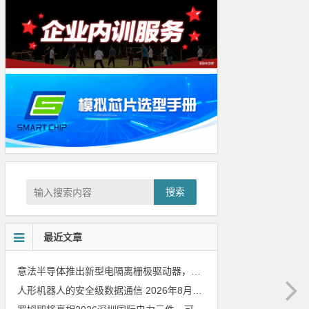
搜索
最近文章
意法半导体推出新型电隔离栅极驱动器，借助先进隔离技术简化电源设计
人形机器人的安全级数据通信
2026年8月8日