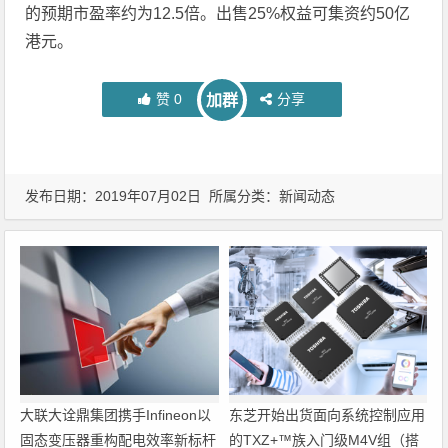
的预期市盈率约为12.5倍。出售25%权益可集资约50亿
港元。
赞
0
分享
加群
发布日期：2019年07月02日 所属分类：
新闻动态
大联大诠鼎集团携手Infineon以
东芝开始出货面向系统控制应用
固态变压器重构配电效率新标杆
的TXZ+™族入门级M4V组（搭