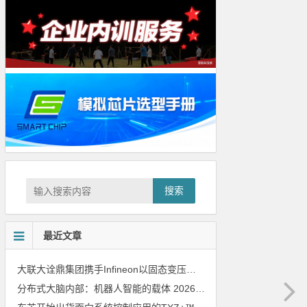
搜索
最近文章
大联大诠鼎集团携手Infineon以固态变压器重构配电效率新标杆
202
分布式大脑内部：机器人智能的载体
2026年8月6日