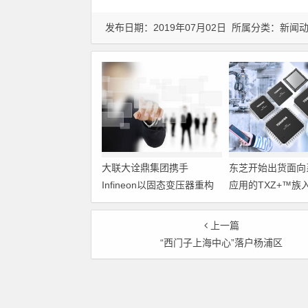
发布日期：2019年07月02日 所属分类：
新闻
大联大诠鼎集团携手
东芝开始出货面向
Infineon以固态变压器重构
应用的TXZ+™族
配电效率新标杆
M4V组（搭载Arm
Cortex‑M4内核
上一篇
制器）工程样品
“西门子上海中心”落户杨浦区