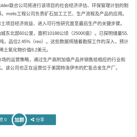
lder联合公司将进行该项目的社会经济评估、环保管理计划的制
。melis工程公司负责矿石加工工艺、生产流程及产品的应用。
稀土项目经济效益、进入可行性研究直至最后生产的关键步骤。
东北部60公里，面积10188公顷（25000亩）。已探明储量55.
.2万吨，品位2.45%（reo）。这些数据将随着勘探工作的深入，预计
g稀土氧化物价值8.2美元。
场的运营策略，通过生产高附加值产品并销售给相应的行业和
大化。该公司也正在运营位于美国特洛伊市的贮氢合金生产厂。
赞
0
分享
加群