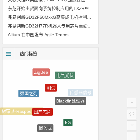
东芝开始出货面向系统控制应用的TXZ+™族入门级M4V组（搭载Arm Cortex‑M4内核的标准微控制器）工程样品
兆易创新GD32F50MxxG高集成电机控制MCU发布，赋能人形机器人关节驱动革新
兆易创新GD32H77R机器人专用芯片重磅亮相，精准赋能伺服驱动与关节控制
Altium 在中国发布 Agile Teams
热门标签
ZigBee
电气光伏
测试
强国之列
传感器信号
Blackfin处理器
国产芯片
树莓派-Raspberry Pi
5G
嵌入式