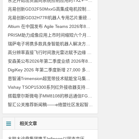
东芝开始出货面向系统控制应用的TXZ+™族入门级M4V组（搭载Arm Cortex‑M4内核的标准微控制器）工程样品
兆易创新GD32F50MxxG高集成电机控制MCU发布，赋能人形机器人关节驱动革新
兆易创新GD32H77R机器人专用芯片重磅亮相，精准赋能伺服驱动与关节控制
Altium 在中国发布 Agile Teams
2026年8月6日
PRISM助力成像应用上市时间缩短六个月，实战指南一文解读
202
瑞萨电子将携多款具身智能机器人解决方案，首次亮相2026中国具身智能机器人产业大会
高分辨率直接飞行时间激光雷达赋予边缘 AI 空间感知能力
2026年8
安森美公布2026年第二季度业绩
2026年8月6日
DigiKey 2026 年第二季度新增 27,000 多种现货零件和 104 家供应商
恩智浦Trimension超宽带技术赋能宝马集团Digital Key Plus及生命体存在检测功能
Vishay TSOP15300系列红外接收器支持所有主流遥控代码
2026年
搭载摩尔斯微电子MM8108的移远通信FGH200M Wi-Fi HaLow模组 现已通过四项国际认证 可投入量产
智汇公关推荐新闻稿——e络盟社区发起智能家居与医疗设计挑战赛
相关文章
大联大诠鼎集团携手Infineon以固态变压器重构配电效率新标杆