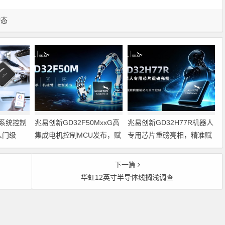
动态
系统控制
兆易创新GD32F50MxxG高
兆易创新GD32H77R机器人
入门级
集成电机控制MCU发布，赋
专用芯片重磅亮相，精准赋
能人形机器人关节驱动革新
能伺服驱动与关节控制
的标准微控
下一篇
华虹12英寸半导体线搁浅调查