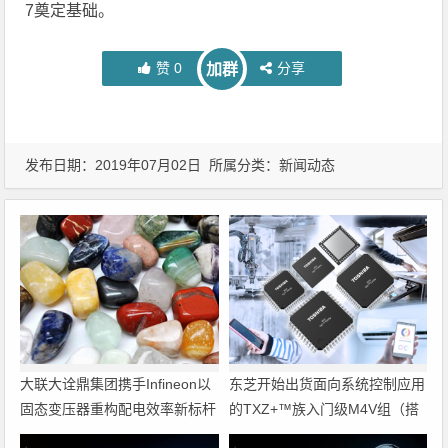
7奠定基础。
赞
0
分享
加群
发布日期：2019年07月02日 所属分类：
新闻动态
大联大诠鼎集团携手Infineon以
东芝开始出货面向系统控制应用
固态变压器重构配电效率新标杆
的TXZ+™族入门级M4V组（搭
载Arm Cortex‑M4内核的标准微