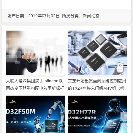
发布日期：2019年07月02日 所属分类：
新闻动态
大联大诠鼎集团携手Infineon以
东芝开始出货面向系统控制应用
固态变压器重构配电效率新标杆
的TXZ+™族入门级M4V组（搭
载Arm Cortex‑M4内核的标准微
控制器）工程样品