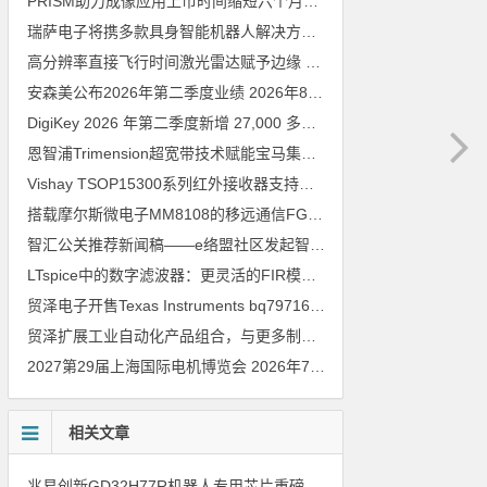
PRISM助力成像应用上市时间缩短六个月，实战指南一文解读
202
瑞萨电子将携多款具身智能机器人解决方案，首次亮相2026中国具身智能机器人产业大会
高分辨率直接飞行时间激光雷达赋予边缘 AI 空间感知能力
2026年8
安森美公布2026年第二季度业绩
2026年8月6日
DigiKey 2026 年第二季度新增 27,000 多种现货零件和 104 家供应商
恩智浦Trimension超宽带技术赋能宝马集团Digital Key Plus及生命体存在检测功能
Vishay TSOP15300系列红外接收器支持所有主流遥控代码
2026年
搭载摩尔斯微电子MM8108的移远通信FGH200M Wi-Fi HaLow模组 现已通过四项国际认证 可投入量产
智汇公关推荐新闻稿——e络盟社区发起智能家居与医疗设计挑战赛
LTspice中的数字滤波器：更灵活的FIR模型
2026年8月3日
贸泽电子开售Texas Instruments bq79716b-Q1汽车级16节电池监测器，可精确估算电动汽车续航里程
贸泽扩展工业自动化产品组合，与更多制造商合作以支持新一代系统
2027第29届上海国际电机博览会
2026年7月30日
相关文章
兆易创新GD32H77R机器人专用芯片重磅亮相，精准赋能伺服驱动与关节控制