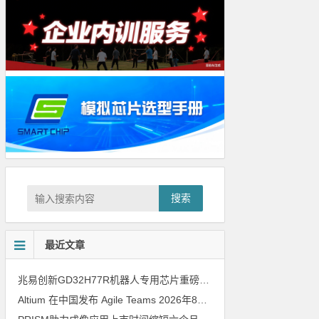
搜索
最近文章
兆易创新GD32H77R机器人专用芯片重磅亮相，精准赋能伺服驱动与关节控制
Altium 在中国发布 Agile Teams
2026年8月6日