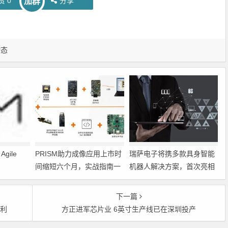
赞
0
分享
加群
动态
gile
PRISM助力成像应用上市时
瑞萨电子将携多款具身智能
间缩短六个月，实战指南一
机器人解决方案，首次亮相
文解读
2026中国具身智能机器人产
业大会
下一篇
盈利
方正进军芯片业 6英寸生产线已在深圳投产