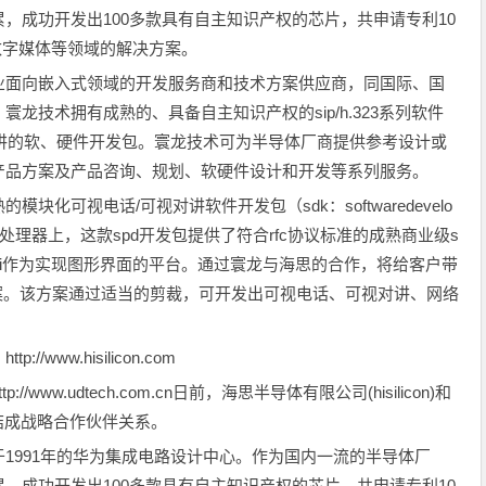
，成功开发出100多款具有自主知识产权的芯片，共申请专利10
数字媒体等领域的解决方案。
面向嵌入式领域的开发服务商和技术方案供应商，同国际、国
龙技术拥有成熟的、具备自主知识产权的sip/h.323系列软件
视对讲的软、硬件开发包。寰龙技术可为半导体厂商提供参考设计或
产品方案及产品咨询、规划、软硬件设计和开发等系列服务。
可视电话/可视对讲软件开发包（sdk：softwaredevelo
信媒体处理器上，这款spd开发包提供了符合rfc协议标准的成熟商业级s
nigui作为实现图形界面的平台。通过寰龙与海思的合作，将给客户带
估方案。该方案通过适当的剪裁，可开发出可视电话、可视对讲、网络
ww.hisilicon.com
w.udtech.com.cn日前，海思半导体有限公司(hisilicon)和
方结成战略合作伙伴关系。
991年的华为集成电路设计中心。作为国内一流的半导体厂
，成功开发出100多款具有自主知识产权的芯片，共申请专利10