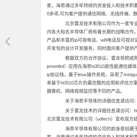
家，海思通过多年持续的资金投入和技术积累
0多项,可为客户提供通信网络、无线终端、
北京寰龙技术有限公司作为一家专业
内各大知名半导体厂商有着长期的战略合作。寰
产品和丰富的ip可视电话、wifi电话及可
开发包的设计开发服务，同时面向客户提供
根据双方的合作协议，寰龙将把成熟的模块化
pmentkit）应用在海思hi3510高性能通
ip协议栈，基于linux操作系统，采用了mi
来基于hi3510芯片的最完整的应用和评
摄像机、网络视频监控等不同的产品。
关于海思半导体的详细信息请访问：http://w
关于寰龙技术的详细信息请访问：http://ww
北京寰龙技术有限公司（udtech）宣布双
海思半导体有限公司的前身是创建于1
家，海思通过多年持续的资金投入和技术积累