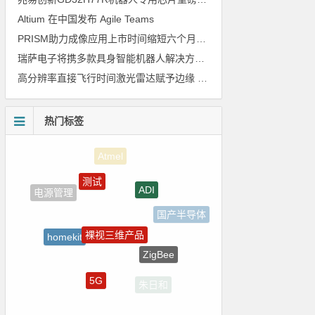
Altium 在中国发布 Agile Teams
PRISM助力成像应用上市时间缩短六个月，实战指南一文解读
瑞萨电子将携多款具身智能机器人解决方案，首次亮相2026中国具身智能机器人产业大会
高分辨率直接飞行时间激光雷达赋予边缘 AI 空间感知能力
热门标签
测试
ADI
电源管理
国产半导体
裸视三维产品
homekit
ZigBee
电路图
5G
朱日和
国产芯片