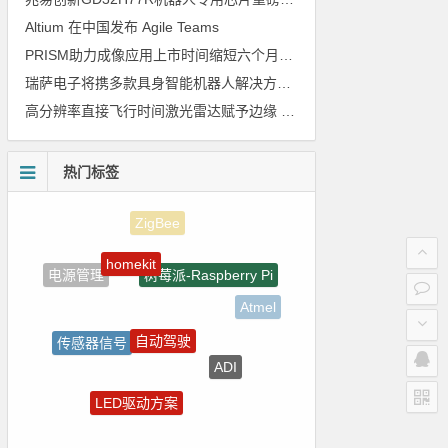
Altium 在中国发布 Agile Teams
PRISM助力成像应用上市时间缩短六个月，实战指南一文解读
瑞萨电子将携多款具身智能机器人解决方案，首次亮相2026中国具身智能机器人产业大会
高分辨率直接飞行时间激光雷达赋予边缘 AI 空间感知能力
热门标签
homekit
树莓派-Raspberry Pi
电源管理
Atmel
自动驾驶
传感器信号
ADI
5G
LED驱动方案
国产芯片
裸视三维产品