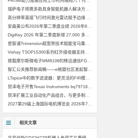
PRISM助力成像应用上市时间缩短六个月，实战指南一文解读
202
瑞萨电子将携多款具身智能机器人解决方案，首次亮相2026中国具身智能机器人产业大会
高分辨率直接飞行时间激光雷达赋予边缘 AI 空间感知能力
2026年8
安森美公布2026年第二季度业绩
2026年8月6日
DigiKey 2026 年第二季度新增 27,000 多种现货零件和 104 家供应商
恩智浦Trimension超宽带技术赋能宝马集团Digital Key Plus及生命体存在检测功能
Vishay TSOP15300系列红外接收器支持所有主流遥控代码
2026年
搭载摩尔斯微电子MM8108的移远通信FGH200M Wi-Fi HaLow模组 现已通过四项国际认证 可投入量产
智汇公关推荐新闻稿——e络盟社区发起智能家居与医疗设计挑战赛
LTspice中的数字滤波器：更灵活的FIR模型
2026年8月3日
贸泽电子开售Texas Instruments bq79716b-Q1汽车级16节电池监测器，可精确估算电动汽车续航里程
贸泽扩展工业自动化产品组合，与更多制造商合作以支持新一代系统
2027第29届上海国际电机博览会
2026年7月30日
相关文章
兆易创新GD32H77R机器人专用芯片重磅亮相，精准赋能伺服驱动与关节控制