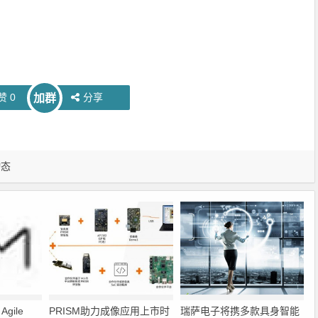
赞
0
分享
加群
动态
gile
PRISM助力成像应用上市时
瑞萨电子将携多款具身智能