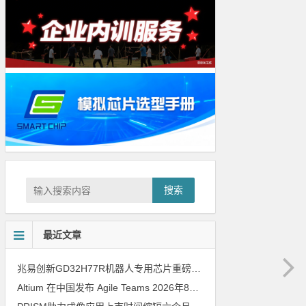
搜索
最近文章
兆易创新GD32H77R机器人专用芯片重磅亮相，精准赋能伺服驱动与关节控制
Altium 在中国发布 Agile Teams
2026年8月6日