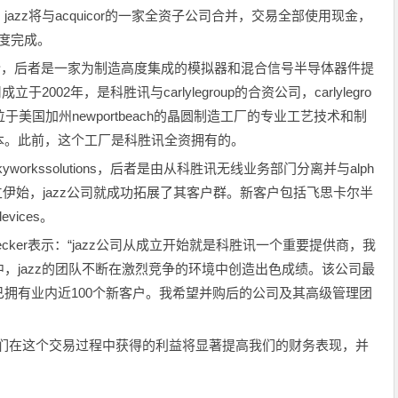
zz将与acquicor的一家全资子公司合并，交易全部使用现金，
季度完成。
的股份，后者是一家为制造高度集成的模拟器和混合信号半导体器件提
002年，是科胜讯与carlylegroup的合资公司，carlylegro
美国加州newportbeach的晶圆制造工厂的专业工艺技术和制
本。此前，这个工厂是科胜讯全资拥有的。
workssolutions，后者是由从科胜讯无线业务部门分离并与alph
公司。成立伊始，jazz公司就成功拓展了其客户群。新客户包括飞思卡尔半
vices。
decker表示：“jazz公司从成立开始就是科胜讯一个重要提供商，我
，jazz的团队不断在激烈竞争的环境中创造出色成绩。该公司最
拥有业内近100个新客户。我希望并购后的公司及其高级管理团
，我们在这个交易过程中获得的利益将显著提高我们的财务表现，并