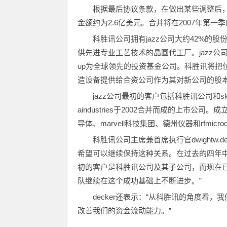
根据最后协议条款，在做出某些调整后，ja
金额约为2.6亿美元。合并将在2007年第一
科胜讯公司拥有jazz公司大约42%
供先进专业工艺技术的晶圆代工厂。jazz公司成立于2
up为全球领先的投资基金公司。科胜讯将把位于
造设备提供给合资公司作为其对新公司的股
jazz公司最初的客户包括科胜讯公司和sky
aindustries于2002合并而成的上市
导体、marvell科技集团、德州仪器和rfmicrode
科胜讯公司主席兼首席执行官dwightw.
希望可以继续保持这种关系。在过去的四年中
初的客户是科胜讯公司及其子公司，而现在已
队继续在这个成功基础上不断进步。”
decker还表示：“从科胜讯的角度看
改善我们的资金流动能力。”