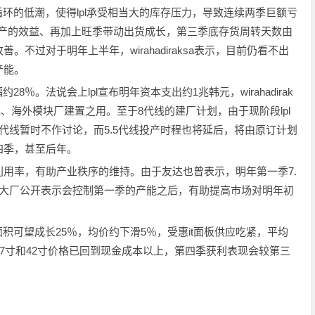
循环的低潮，使得lpl承受相当大的库存压力，导致连续两季巨额亏
表示，由于减产的效益、再加上旺季带动出货成长，第三季底存货周转天数由
不过对于明年上半年，wirahadiraksa表示，目前仍看不出
产能。
8％。法说会上lpl宣布明年资本支出约1兆韩元，wirahadirak
扩充、海外模块厂建置之用。至于8代线的建厂计划，由于现阶段lpl
代线暂时不作讨论，而5.5代线投产时程也将延后，将由原订计划
四季，甚至后年。
用率，有助产业秩序的维持。由于友达也曾表示，明年第一季7.
两大厂公开表示会控制第一季的产能之后，有助提高市场对明年初
面积可望成长25％，均价约下滑5％，受惠it面板供应吃紧，平均
，目前37寸和42寸价格已回到现金成本以上，第四季获利表现会较第三