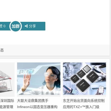
赞
0
分享
加群
动态
6深圳国际
大联大诠鼎集团携手
东芝开始出货面向系统控制
能源管理
Infineon以固态变压器重构
应用的TXZ+™族入门级