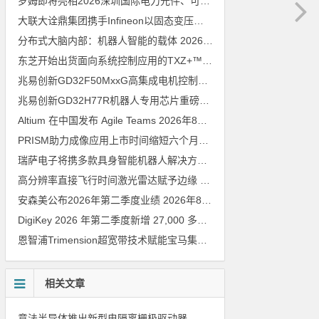
罗姆即将亮相2026深圳国际电力元件、可再生能源管理展览会暨研讨会
大联大诠鼎集团携手Infineon以固态变压器重构配电效率新标杆
202
分布式大脑内部：机器人智能的载体
2026年8月6日
东芝开始出货面向系统控制应用的TXZ+™族入门级M4V组（搭载Arm Cortex‑M4内核的标准微控制器）工程样品
兆易创新GD32F50MxxG高集成电机控制MCU发布，赋能人形机器人关节驱动革新
兆易创新GD32H77R机器人专用芯片重磅亮相，精准赋能伺服驱动与关节控制
Altium 在中国发布 Agile Teams
2026年8月6日
PRISM助力成像应用上市时间缩短六个月，实战指南一文解读
202
瑞萨电子将携多款具身智能机器人解决方案，首次亮相2026中国具身智能机器人产业大会
高分辨率直接飞行时间激光雷达赋予边缘 AI 空间感知能力
2026年8
安森美公布2026年第二季度业绩
2026年8月6日
DigiKey 2026 年第二季度新增 27,000 多种现货零件和 104 家供应商
恩智浦Trimension超宽带技术赋能宝马集团Digital Key Plus及生命体存在检测功能
相关文章
意法半导体推出新型电隔离栅极驱动器，借助先进隔离技术简化电源设计