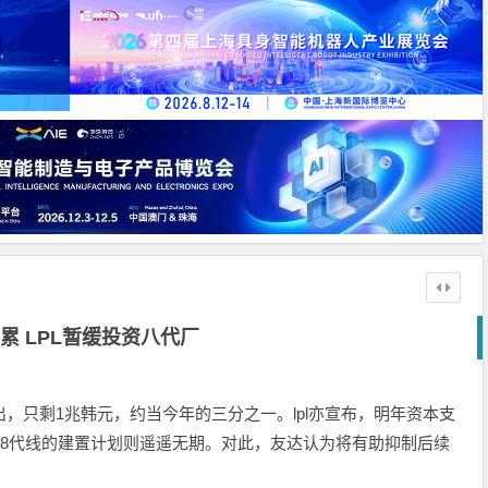
累 LPL暂缓投资八代厂
支出，只剩1兆韩元，约当今年的三分之一。lpl亦宣布，明年资本支
至于8代线的建置计划则遥遥无期。对此，友达认为将有助抑制后续