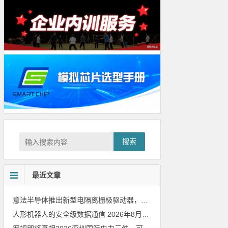
搜索
最近文章
意法半导体推出新型电隔离栅极驱动器，借助先进隔离技术简化电源设计
人形机器人的安全级数据通信
2026年8月8日