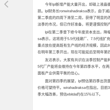
今年lpl新增产能大量开出，却碰上液晶
损。lpl财务长ronwirahadiraksa
第二季底的四周下滑至二周，获得了明显的改善。
淡季的市况，但已作好准备，将更谨慎控制
lpl在第二季曾下修今年度资本支出，降幅约2
sa表示，这将用于5.5代线建厂、7.5代线
重点放在提高既有生产线的经济规模，因此8
在明年第三季开出，现在可能延后至明年第
友达表示，大家有共识在淡季控制产能利
5代厂产能将会维持在今年第四季水平，在
面板产业供需平衡的信心。
面对第四季的展望，lpl预估第四季出货
价格可望持平。wirahadiraksa也指出
季大幅改善，预估ebitda约在15％以下。