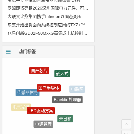
罗姆即将亮相2026深圳国际电力元件、可再生能源管理展览会暨研讨会
大联大诠鼎集团携手Infineon以固态变压器重构配电效率新标杆
东芝开始出货面向系统控制应用的TXZ+™族入门级M4V组（搭载Arm Cortex‑M4内核的标准微控制器）工程样品
兆易创新GD32F50MxxG高集成电机控制MCU发布，赋能人形机器人关节驱动革新
热门标签
国产芯片
嵌入式
国产半导体
传感器信号
电路图
Blackfin处理器
LED驱动方案
电气光伏
朱日和
电源管理