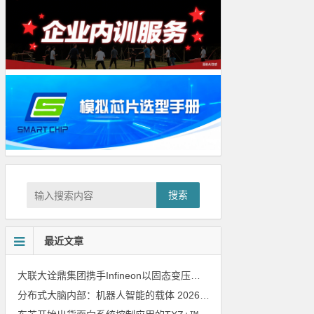
搜索
最近文章
大联大诠鼎集团携手Infineon以固态变压器重构配电效率新标杆
202
分布式大脑内部：机器人智能的载体
2026年8月6日