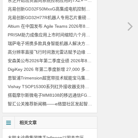
东芝开始出货面向系统控制应用的TXZ+™族入门级M4V组（搭载Arm Cortex‑M4内核的标准微控制器）工程样品
兆易创新GD32F50MxxG高集成电机控制MCU发布，赋能人形机器人关节驱动革新
兆易创新GD32H77R机器人专用芯片重磅亮相，精准赋能伺服驱动与关节控制
Altium 在中国发布 Agile Teams
2026年8月6日
PRISM助力成像应用上市时间缩短六个月，实战指南一文解读
202
瑞萨电子将携多款具身智能机器人解决方案，首次亮相2026中国具身智能机器人产业大会
高分辨率直接飞行时间激光雷达赋予边缘 AI 空间感知能力
2026年8
安森美公布2026年第二季度业绩
2026年8月6日
DigiKey 2026 年第二季度新增 27,000 多种现货零件和 104 家供应商
恩智浦Trimension超宽带技术赋能宝马集团Digital Key Plus及生命体存在检测功能
Vishay TSOP15300系列红外接收器支持所有主流遥控代码
2026年
搭载摩尔斯微电子MM8108的移远通信FGH200M Wi-Fi HaLow模组 现已通过四项国际认证 可投入量产
智汇公关推荐新闻稿——e络盟社区发起智能家居与医疗设计挑战赛
相关文章
大联大诠鼎集团携手Infineon以固态变压器重构配电效率新标杆