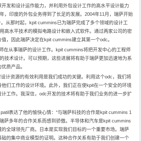
球开发和设计运作能力，并利用外包设计工作的高水平设计能力
年，印度的外包业务得到了长足的发展。2004年11月，瑞萨开始
设计。从那时起，kpit cummins已为瑞萨完成了多个领域的设计工
采用高水平技术的模拟电路设计和嵌入式软件。通过两家公司的密
此瑞萨决定在kpit cummins建立其第一个odc。
的工程师在从事瑞萨的设计工作。kpit cummins将把开发中心的工程师
量的技术设计。可以预期，这些进展将有助于瑞萨更加迅速地为系
的优质产品。
表示：“对设计资源的有效利用是我们成功的关键。利用这个odc，我们将
他们工作的设计环境。此外，我们正在使kpit在一个安全的环境
计工作。我深信，odc开发的技术将有助于我们业务的进一步扩
or patil表达了他的愉快心情：“与瑞萨科技的合作是kpit cummins 1
多年的合作关系而感到骄傲。半导体和汽车是kpit cummins
域的全球领先厂商。日本是实现我们目标的一个重要市场。瑞萨
基础的集中商业模型的证明。这种合作关系有助于我们创建一个