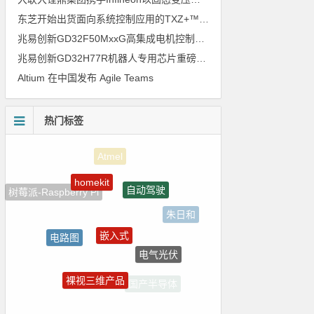
东芝开始出货面向系统控制应用的TXZ+™族入门级M4V组（搭载Arm Cortex‑M4内核的标准微控制器）工程样品
兆易创新GD32F50MxxG高集成电机控制MCU发布，赋能人形机器人关节驱动革新
兆易创新GD32H77R机器人专用芯片重磅亮相，精准赋能伺服驱动与关节控制
Altium 在中国发布 Agile Teams
热门标签
homekit
自动驾驶
树莓派-Raspberry Pi
朱日和
嵌入式
电路图
电气光伏
国产芯片
裸视三维产品
国产半导体
ADI