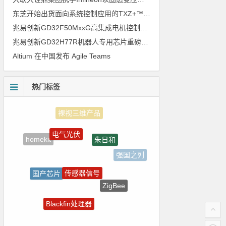
东芝开始出货面向系统控制应用的TXZ+™族入门级M4V组（搭载Arm Cortex‑M4内核的标准微控制器）工程样品
兆易创新GD32F50MxxG高集成电机控制MCU发布，赋能人形机器人关节驱动革新
兆易创新GD32H77R机器人专用芯片重磅亮相，精准赋能伺服驱动与关节控制
Altium 在中国发布 Agile Teams
热门标签
电气光伏
朱日和
homekit
强国之列
传感器信号
国产芯片
ZigBee
测试
Blackfin处理器
树莓派-Raspberry Pi
5G