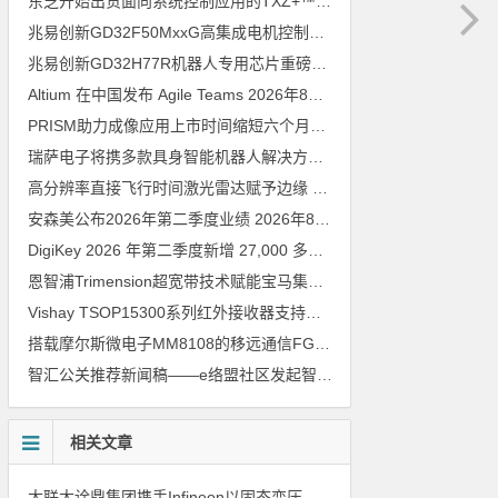
东芝开始出货面向系统控制应用的TXZ+™族入门级M4V组（搭载Arm Cortex‑M4内核的标准微控制器）工程样品
兆易创新GD32F50MxxG高集成电机控制MCU发布，赋能人形机器人关节驱动革新
兆易创新GD32H77R机器人专用芯片重磅亮相，精准赋能伺服驱动与关节控制
Altium 在中国发布 Agile Teams
2026年8月6日
PRISM助力成像应用上市时间缩短六个月，实战指南一文解读
202
瑞萨电子将携多款具身智能机器人解决方案，首次亮相2026中国具身智能机器人产业大会
高分辨率直接飞行时间激光雷达赋予边缘 AI 空间感知能力
2026年8
安森美公布2026年第二季度业绩
2026年8月6日
DigiKey 2026 年第二季度新增 27,000 多种现货零件和 104 家供应商
恩智浦Trimension超宽带技术赋能宝马集团Digital Key Plus及生命体存在检测功能
Vishay TSOP15300系列红外接收器支持所有主流遥控代码
2026年
搭载摩尔斯微电子MM8108的移远通信FGH200M Wi-Fi HaLow模组 现已通过四项国际认证 可投入量产
智汇公关推荐新闻稿——e络盟社区发起智能家居与医疗设计挑战赛
相关文章
大联大诠鼎集团携手Infineon以固态变压器重构配电效率新标杆