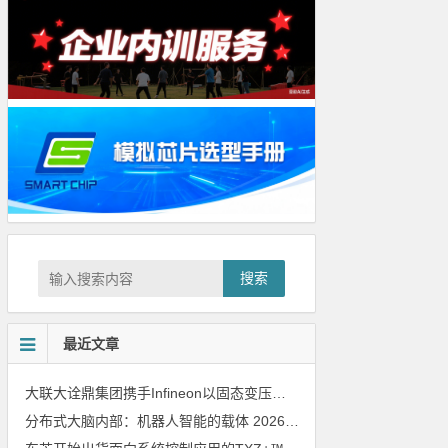
搜索
最近文章
大联大诠鼎集团携手Infineon以固态变压器重构配电效率新标杆
202
分布式大脑内部：机器人智能的载体
2026年8月6日