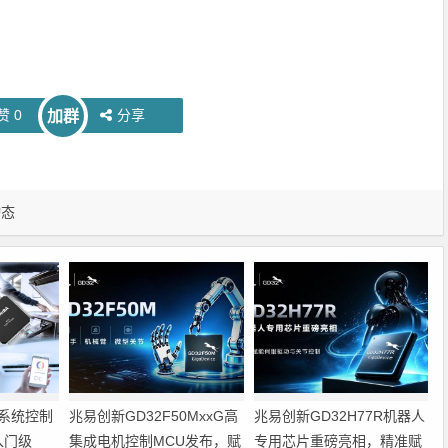
赞
0
分享
加群
动态
系统控制
兆易创新GD32F50MxxG高
兆易创新GD32H77R机器人
入门级
集成电机控制MCU发布，赋
专用芯片重磅亮相，精准赋