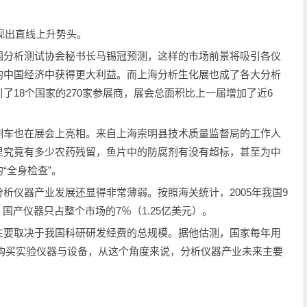
呈现出直线上升势头。
分析测试协会秘书长马锡冠预测，这样的市场前景将吸引各仪
的中国经济中获得更大利益。而上海分析生化展也成了各大分析
了18个国家的270家参展商，展会总面积比上一届增加了近6
车也在展会上亮相。来自上海崇明县技术质量监督局的工作人
里究竟有多少农药残留，鱼片中的防腐剂有没有超标，甚至为中
“全身检查”。
仪器产业发展还显得非常薄弱。按照海关统计，2005年我国9
，国产仪器只占整个市场的7％（1.25亿美元）。
要取决于我国科研研发经费的总规模。据他估测，国家每年用
用于购买实验仪器与设备，从这个角度来说，分析仪器产业未来主要