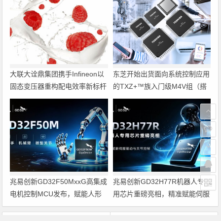
大联大诠鼎集团携手Infineon以
东芝开始出货面向系统控制应用
固态变压器重构配电效率新标杆
的TXZ+™族入门级M4V组（搭
载Arm Cortex‑M4内核的标准微
控制器）工程样品
兆易创新GD32F50MxxG高集成
兆易创新GD32H77R机器人专
电机控制MCU发布，赋能人形
用芯片重磅亮相，精准赋能伺服
机器人关节驱动革新
驱动与关节控制