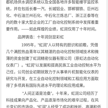
都机场供水调控系统以及全国各地许多智能楼宇监控系
统，并在包括长春一汽、长城铝业、邯郸钢铁、巨州石
化、中石油兰州石化、中石化兰炼总厂、浙江正泰等在
内的数十家大型企业的工厂自动化控制系统中发挥着重
要作用。——如此辉煌的业绩，虹润仅用了十年时间。
品牌铸造：十年润剑显彩虹
1995年，“虹润”人以特有的胆识和前瞻，凭借
几个满腔热血青年以其精湛的自动化控制领域技术和微
薄的资金创建了虹润精密仪器有限公司（原虹达自动化
仪表厂）。“虹润”以发展和提高民族工业自动控制水平为
己任，公司创业初期就致力于从事单片机智能化仪表的
研究与开发，在工业自动化控制领域和工程应用方面取
得了多项具有国际先进水平的理论和应用成果。
“人间正道是沧桑”，十年来，虹润公司经历了
科技成果向产品化、产品逐渐市场化的艰辛过程，在风
云变幻的市场中，“虹润”人经受了成功和挫折、高潮和低