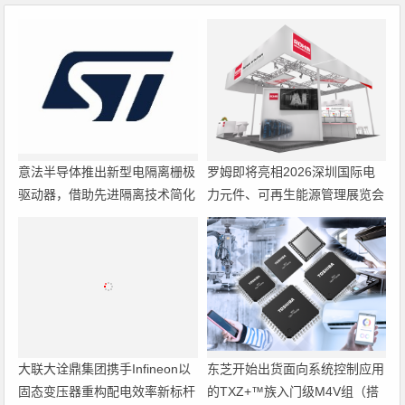
意法半导体推出新型电隔离栅极
罗姆即将亮相2026深圳国际电
驱动器，借助先进隔离技术简化
力元件、可再生能源管理展览会
电源设计
暨研讨会
大联大诠鼎集团携手Infineon以
东芝开始出货面向系统控制应用
固态变压器重构配电效率新标杆
的TXZ+™族入门级M4V组（搭