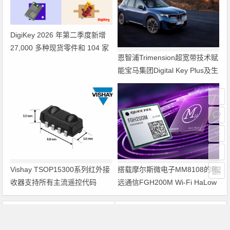
DigiKey 2026 年第二季度新增
27,000 多种现货零件和 104 家
恩智浦Trimension超宽带技术赋
供应商
能宝马集团Digital Key Plus及生
命体存在检测功能
Vishay TSOP15300系列红外接
搭载摩尔斯微电子MM8108的移
收器支持所有主流遥控代码
远通信FGH200M Wi-Fi HaLow
模组 现已通过四项国际认证 可
投入量产
上一篇
下一篇
泰科电子面向WLAN应用推出小型DPDT开关
广东珠江开关防雷技术填补国内空白