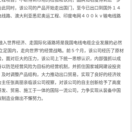
与此同时，该公司的产品开始走出国门，至今已出口到国外１４
电线路、澳大利亚悉尼奥运工程、印度电网４００ｋｖ输电线路
入世界经济、走国际化道路将是我国电线电缆企业发展的必然
立足国内，走向世界”的经营战略。前５个月，该公司经历了原材
验，面对巨大的压力，该公司上下统一思想认识，内部强抓以成
善以防范经营风险为目标的经营机制，并抓住国家城网建设投资
，及时调整产品结构，大力推动出口贸易，实现了良好的经济效
会主任张高丽亲临该公司视察，对该公司的自主创新给予了高度
研发、贸易、施工于一体的国际一流公司，力争实现从装备中国
族制造业做出不懈努力。