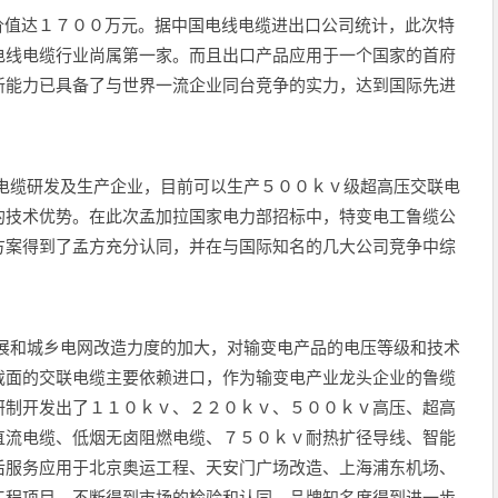
值达１７００万元。据中国电线电缆进出口公司统计，此次特
电线电缆行业尚属第一家。而且出口产品应用于一个国家的首府
新能力已具备了与世界一流企业同台竞争的实力，达到国际先进
缆研发及生产企业，目前可以生产５００ｋｖ级超高压交联电
的技术优势。在此次孟加拉国家电力部招标中，特变电工鲁缆公
方案得到了孟方充分认同，并在与国际知名的几大公司竞争中综
和城乡电网改造力度的加大，对输变电产品的电压等级和技术
截面的交联电缆主要依赖进口，作为输变电产业龙头企业的鲁缆
研制开发出了１１０ｋｖ、２２０ｋｖ、５００ｋｖ高压、超高
直流电缆、低烟无卤阻燃电缆、７５０ｋｖ耐热扩径导线、智能
后服务应用于北京奥运工程、天安门广场改造、上海浦东机场、
工程项目，不断得到市场的检验和认同，品牌知名度得到进一步