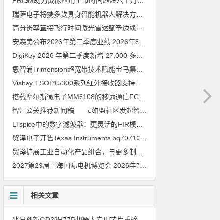
PRISM助力成像应用上市时间缩短六个月，实战指南一文解读
202
瑞萨电子将携多款具身智能机器人解决方案，首次亮相2026中国具身智能机器人产业大会
高分辨率直接飞行时间激光雷达赋予边缘 AI 空间感知能力
2026年8
安森美公布2026年第二季度业绩
2026年8月6日
DigiKey 2026 年第二季度新增 27,000 多种现货零件和 104 家供应商
恩智浦Trimension超宽带技术赋能宝马集团Digital Key Plus及生命体存在检测功能
Vishay TSOP15300系列红外接收器支持所有主流遥控代码
2026年
搭载摩尔斯微电子MM8108的移远通信FGH200M Wi-Fi HaLow模组 现已通过四项国际认证 可投入量产
智汇公关推荐新闻稿——e络盟社区发起智能家居与医疗设计挑战赛
LTspice中的数字滤波器：更灵活的FIR模型
2026年8月3日
贸泽电子开售Texas Instruments bq79716b-Q1汽车级16节电池监测器，可精确估算电动汽车续航里程
贸泽扩展工业自动化产品组合，与更多制造商合作以支持新一代系统
2027第29届上海国际电机博览会
2026年7月30日
相关文章
兆易创新GD32H77R机器人专用芯片重磅亮相，精准赋能伺服驱动与关节控制