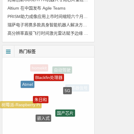
Altium 在中国发布 Agile Teams
PRISM助力成像应用上市时间缩短六个月，实战指南一文解读
瑞萨电子将携多款具身智能机器人解决方案，首次亮相2026中国具身智能机器人产业大会
高分辨率直接飞行时间激光雷达赋予边缘 AI 空间感知能力
热门标签
Blackfin处理器
Atmel
5G
朱日和
树莓派-Raspberry Pi
国产芯片
强国之列
嵌入式
电气光伏
LED驱动方案