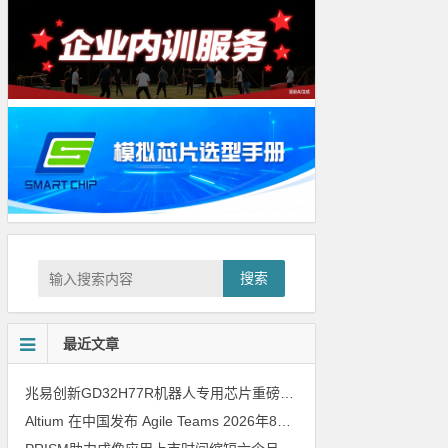
搜索
最近文章
兆易创新GD32H77R机器人专用芯片重磅亮相，精准赋能伺服驱动与关节控制
Altium 在中国发布 Agile Teams
2026年8月6日