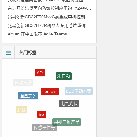
东芝开始出货面向系统控制应用的TXZ+™族入门级M4V组（搭载Arm Cortex‑M4内核的标准微控制器）工程样品
兆易创新GD32F50MxxG高集成电机控制MCU发布，赋能人形机器人关节驱动革新
兆易创新GD32H77R机器人专用芯片重磅亮相，精准赋能伺服驱动与关节控制
Altium 在中国发布 Agile Teams
热门标签
ADI
朱日和
homekit
强国之列
LED驱动方案
电气光伏
5G
测试
裸视三维产品
传感器信号