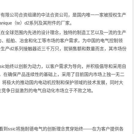
份有限公司合资组建的中法合资公司，是国内唯一一家被授权生产
nique（te）d2系列及其附件的厂家。
气在全球范围内先进的设计理念，独特的制造工艺以及一流的生产
力、船舶、冶金和化工等市场的客户需求，为中国的电气控制领
累计生产d2系列接触器近三千万只，就销售额和数量而言，其市场份
ic始终以创新为动力，以客户需求为导向，并积极倡导和采用自
推出，在确保产品连续性的基础上，采用了目前国内市场上独一无二
w），将极大的推动国内电动机控制和保护领域的技术发展，同时大
在竞争日益激烈的电气自动化市场立于不败之地。
到ssic将施耐德电气的创新理念贯穿始终——在为客户提供各