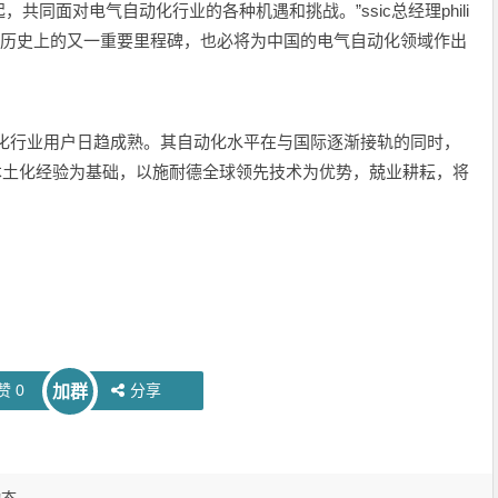
同面对电气自动化行业的各种机遇和挑战。”ssic总经理phili
将成为ssic历史上的又一重要里程碑，也必将为中国的电气自动化领域作出
行业用户日趋成熟。其自动化水平在与国际逐渐接轨的同时，
年本土化经验为基础，以施耐德全球领先技术为优势，兢业耕耘，将
赞
0
分享
加群