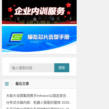
搜索
最近文章
大联大诠鼎集团携手Infineon以固态变压器重构配电效率新标杆
202
分布式大脑内部：机器人智能的载体
2026年8月6日