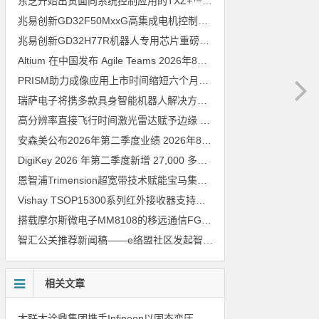
东芝开始出货面向系统控制应用的TXZ+™族入门级M4V组（搭载Arm Cortex‑M4内核的标准微控制器）工程样品
兆易创新GD32F50MxxG高集成电机控制MCU发布，赋能人形机器人关节驱动革新
兆易创新GD32H77R机器人专用芯片重磅亮相，精准赋能伺服驱动与关节控制
Altium 在中国发布 Agile Teams
2026年8月6日
PRISM助力成像应用上市时间缩短六个月，实战指南一文解读
202
瑞萨电子将携多款具身智能机器人解决方案，首次亮相2026中国具身智能机器人产业大会
高分辨率直接飞行时间激光雷达赋予边缘 AI 空间感知能力
2026年8
安森美公布2026年第二季度业绩
2026年8月6日
DigiKey 2026 年第二季度新增 27,000 多种现货零件和 104 家供应商
恩智浦Trimension超宽带技术赋能宝马集团Digital Key Plus及生命体存在检测功能
Vishay TSOP15300系列红外接收器支持所有主流遥控代码
2026年
搭载摩尔斯微电子MM8108的移远通信FGH200M Wi-Fi HaLow模组 现已通过四项国际认证 可投入量产
智汇公关推荐新闻稿——e络盟社区发起智能家居与医疗设计挑战赛
相关文章
大联大诠鼎集团携手Infineon以固态变压器重构配电效率新标杆