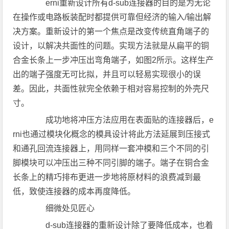
erni重新设计所有d-sub连接器的目的是为无论
在操作或电路板装配时都提供可靠但经济的输入/输出解
决方案。重新设计的第一个焦点是改变传统直角端子的
设计，以解决共面性的问题。实现方法就是从扁平的铜
合金长条上一步冲压出弯角端子，如图2所示。这样生产
出的端子强度无可比拟，并且可以轻易实现很小的误
差。因此，共面性就完全依赖于相对容易控制的外壳尺
寸。
成功地将冲压方法应用在表面贴的连接器后，e
rni也通过模块化概念的模具设计将此方法延展到压接式
和通孔回流连接器上，用同样一套冲模和三个不同的引
脚模块可以冲压出三种不同引脚的端子。端子在铜合金
长条上的精巧排布更进一步地将原材料的浪费减到最
低，致使连接器的成本再度降低。
细微处见匠心
d-sub连接器的重新设计除了要降低成本，也着