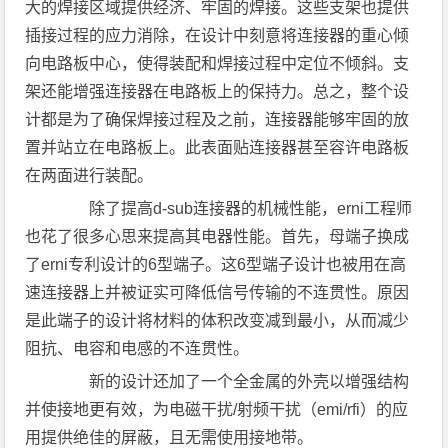
大的焊接区域提供经济、牢固的焊接。这些支架也提供
插接过程的应力消除，在设计中刻意将连接器的重心倾
向电路板中心，使得装配和焊接过程中定位不倾斜。支
架还能增强连接器在电路板上的保持力。总之，整个设
计都是为了确保焊接过程及之前，连接器能够牢固的放
置并站立在电路板上。此表面贴连接器甚至容许电路板
在两面进行装配。
除了提高d-sub连接器的机械性能，erni工程师
也花了很多心思来提高其电器性能。首先，母端子换成
了erni专利设计的6型端子。这6型端子设计也被用在高
速连接器上并被证实可降低信号传输的不连贯性。原因
是此端子的设计将材料的体积改变减到最小，从而减少
阻抗、电容和电感的不连贯性。
新的设计还加了一个全金属的外壳以增强结构
并使接地更有效，为电磁干扰/射频干扰（emi/rfi）的应
用提供绝佳的屏蔽，且无需使用接地带。