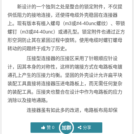
新设计的一个独到之处是整合的锁定附件，不仅提
供低阻力的接地连接，还使得电缆外壳稳固在连接器
上。现有版本有植入螺母（m3或#4-40unc螺纹）、带锁
螺钉（m3或#4-40unc）或通孔型。锁定附件也通过正方
形空洞防止其在紧固过程中旋转。使用电缆时螺钉螺母
转动的问题终于成为了历史。
压接型连接器的压接区采用了针眼顺应针设
计，因其本身的对称性，这样的端接方式在电路板电镀
通孔上产生的压接力均衡。坚固的外壳设计允许扁平块
装配工具直接将连接器压进电路板上，而无需任何复杂
的装配工具。压接夹也整合在设计中作为电路板的应力
消除以及接地通路。
连接器虽有如此多的改进，电路板布局却保
赞
0
分享
加群