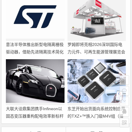
意法半导体推出新型电隔离栅极
罗姆即将亮相2026深圳国际电
驱动器，借助先进隔离技术简化
力元件、可再生能源管理展览会
电源设计
暨研讨会
大联大诠鼎集团携手Infineon以
东芝开始出货面向系统控制应用
固态变压器重构配电效率新标杆
的TXZ+™族入门级M4V组（搭
载Arm Cortex‑M4内核的标准微
控制器）工程样品