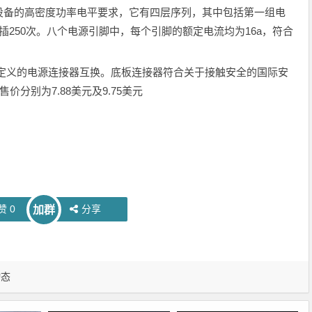
设备的高密度功率电平要求，它有四层序列，其中包括第一组电
插250次。八个电源引脚中，每个引脚的额定电流均为16a，符合
0标准定义的电源连接器互换。底板连接器符合关于接触安全的国际安
分别为7.88美元及9.75美元
赞
0
分享
加群
动态