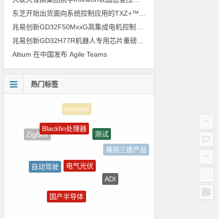
东芝开始出货面向系统控制应用的TXZ+™族入门级M4V组（搭载Arm Cortex‑M4内核的标准微控制器）工程样品
兆易创新GD32F50MxxG高集成电机控制MCU发布，赋能人形机器人关节驱动革新
兆易创新GD32H77R机器人专用芯片重磅亮相，精准赋能伺服驱动与关节控制
Altium 在中国发布 Agile Teams
热门标签
Blackfin处理器
测试
ZigBee
裸视三维产品
电气光伏
自动驾驶
ADI
朱日和
国产半导体
电源管理
LED驱动方案