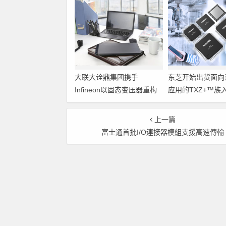
大联大诠鼎集团携手
东芝开始出货面向
Infineon以固态变压器重构
应用的TXZ+™族
配电效率新标杆
M4V组（搭载Arm
Cortex‑M4内核
上一篇
制器）工程样品
富士通首批I/O連接器模組支援高速傳輸