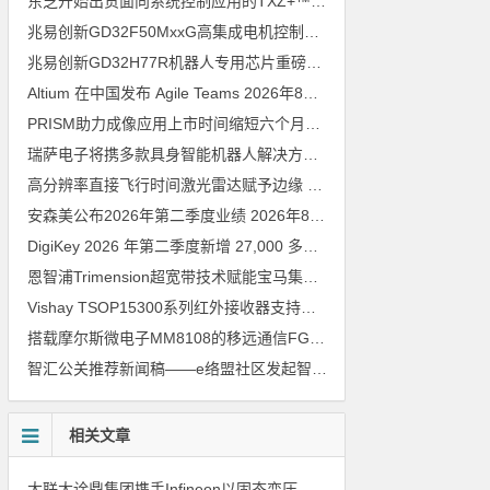
东芝开始出货面向系统控制应用的TXZ+™族入门级M4V组（搭载Arm Cortex‑M4内核的标准微控制器）工程样品
兆易创新GD32F50MxxG高集成电机控制MCU发布，赋能人形机器人关节驱动革新
兆易创新GD32H77R机器人专用芯片重磅亮相，精准赋能伺服驱动与关节控制
Altium 在中国发布 Agile Teams
2026年8月6日
PRISM助力成像应用上市时间缩短六个月，实战指南一文解读
202
瑞萨电子将携多款具身智能机器人解决方案，首次亮相2026中国具身智能机器人产业大会
高分辨率直接飞行时间激光雷达赋予边缘 AI 空间感知能力
2026年8
安森美公布2026年第二季度业绩
2026年8月6日
DigiKey 2026 年第二季度新增 27,000 多种现货零件和 104 家供应商
恩智浦Trimension超宽带技术赋能宝马集团Digital Key Plus及生命体存在检测功能
Vishay TSOP15300系列红外接收器支持所有主流遥控代码
2026年
搭载摩尔斯微电子MM8108的移远通信FGH200M Wi-Fi HaLow模组 现已通过四项国际认证 可投入量产
智汇公关推荐新闻稿——e络盟社区发起智能家居与医疗设计挑战赛
相关文章
大联大诠鼎集团携手Infineon以固态变压器重构配电效率新标杆