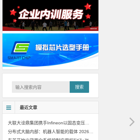
搜索
最近文章
大联大诠鼎集团携手Infineon以固态变压器重构配电效率新标杆
202
分布式大脑内部：机器人智能的载体
2026年8月6日