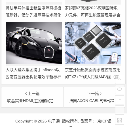
意法半导体推出新型电隔离栅极
罗姆即将亮相2026深圳国际电
驱动器，借助先进隔离技术简化
力元件、可再生能源管理展览会
电源设计
暨研讨会
大联大诠鼎集团携手Infineon以
东芝开始出货面向系统控制应用
固态变压器重构配电效率新标杆
的TXZ+™族入门级M4V组（搭
载Arm Cortex‑M4内核的标准微
控制器）工程样品
上一篇
下一篇
联基实业HDMI连接器额定电压高达40V
法国AXON CABLE推出超微D型定位连接器
文章导航
Copyright © 2026 电子通 版权所有. 备案号：
京ICP备