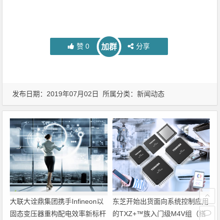
赞
0
分享
加群
发布日期：2019年07月02日 所属分类：
新闻动态
大联大诠鼎集团携手Infineon以
东芝开始出货面向系统控制应用
固态变压器重构配电效率新标杆
的TXZ+™族入门级M4V组（搭