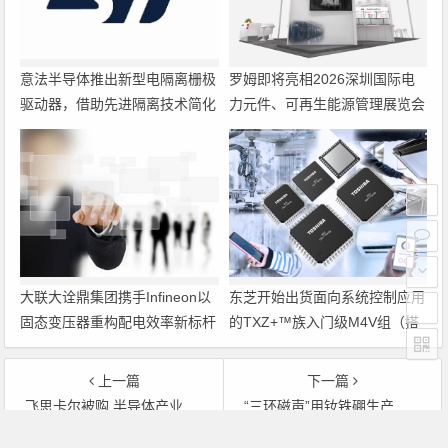
意法半导体推出新型电隔离栅极
罗姆即将亮相2026深圳国际电
驱动器，借助先进隔离技术简化
力元件、可再生能源管理展览会
电源设计
暨研讨会
大联大诠鼎集团携手Infineon以
东芝开始出货面向系统控制应用
固态变压器重构配电效率新标杆
的TXZ+™族入门级M4V组（搭
载Arm Cortex‑M4内核的标准微
控制器）工程样品
上一篇
下一篇
飞思卡尔被购 半导体产业重组加速
“三环磁声”用钕铁硼生产出口磁吸产品